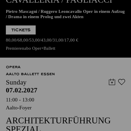
Pietro Mascagni / Ruggero Leoncavallo Oper in einem Aufzug
/ Drama in einem Prolog und zwei Akten
TICKETS
80,00
68,00
53,00
43,00
31,00
17,00
€
Premierenabo Oper+Ballett
OPERA
AALTO BALLETT ESSEN
Sunday
07.02.2027
11:00 - 13:00
Aalto-Foyer
ARCHITEKTURFÜHRUNG
SPEZIAL