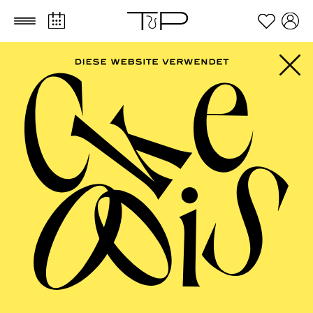
Zum Hauptinhalt springen
Zum Footer springen
FILTER
FEBRUARY 2027
OPERA
AALTO BALLETT ESSEN
Wednesday
03.02.2027
17:30 - 19:00
Alto Theater