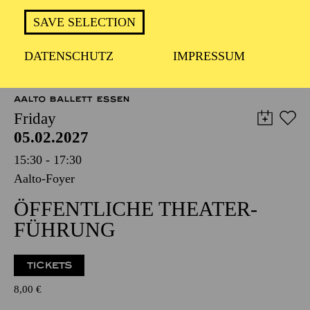
TICKETS
SAVE SELECTION
12,00
€
DATENSCHUTZ
IMPRESSUM
OPERA
AALTO BALLETT ESSEN
Friday
05.02.2027
15:30 - 17:30
Aalto-Foyer
ÖFFENTLICHE THEATER­
FÜHRUNG
TICKETS
8,00
€