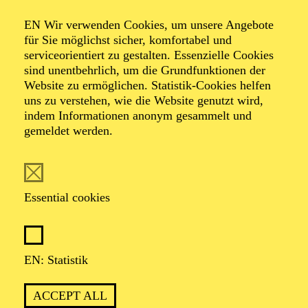
AALTO LABS
EN Wir verwenden Cookies, um unsere Angebote
für Sie möglichst sicher, komfortabel und
serviceorientiert zu gestalten. Essenzielle Cookies
sind unentbehrlich, um die Grundfunktionen der
PHILHARMONIE ESSEN
Website zu ermöglichen. Statistik-Cookies helfen
Thursday
uns zu verstehen, wie die Website genutzt wird,
04.02.2027
indem Informationen anonym gesammelt und
gemeldet werden.
11:00 - 12:00
Alfried Krupp Saal
PHILHARMONIE ENTDECKEN ·
KOMPOSITIONSPROJEKT
Essential cookies
WAS MIR DIE NATUR
ERZÄHLT
KOMPOSITIONSPROJEKT FÜR
EN: Statistik
WEITERFÜHRENDE SCHULEN
Für Jugendliche und Kinder ab 10 Jahren
ACCEPT ALL