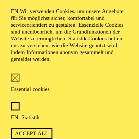
Organiser: Theater-, Konzert- u. Gastspieldirektion OTTO
EN Wir verwenden Cookies, um unsere Angebote
HOFNER GMBH
für Sie möglichst sicher, komfortabel und
serviceorientiert zu gestalten. Essenzielle Cookies
TICKETS
sind unentbehrlich, um die Grundfunktionen der
Website zu ermöglichen. Statistik-Cookies helfen
-
55,20
52,70
€
uns zu verstehen, wie die Website genutzt wird,
indem Informationen anonym gesammelt und
gemeldet werden.
EN: SCHAUSPIEL ESSEN
Saturday
05.09.2026
19:30 - 21:30
Essential cookies
Grillo-Theater
BLICK AUF DEN IRAN –
STIMMEN ZUR AKTUELLEN
EN: Statistik
LAGE
ACCEPT ALL