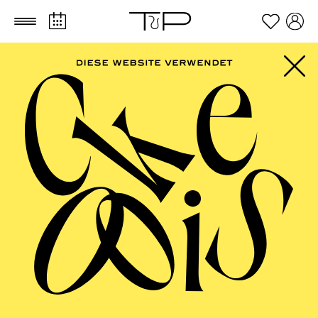
Zum Hauptinhalt springen
Zum Footer springen
FILTER
SEPTEMBER 2026
PHILHARMONIE ESSEN
Friday
04.09.2026
20:00 - 23:00
Alfried Krupp Saal
HÖHNER CLASSIC