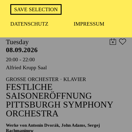
TICKETS
SAVE SELECTION
8,00
€
DATENSCHUTZ
IMPRESSUM
PHILHARMONIE ESSEN
Tuesday
08.09.2026
20:00 - 22:00
Alfried Krupp Saal
GROSSE ORCHESTER · KLAVIER
FESTLICHE
SAISONERÖFFNUNG
PITTSBURGH SYMPHONY
ORCHESTRA
Werke von Antonín Dvorák, John Adams, Sergej
Rachmaninow