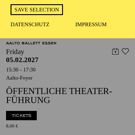
TICKETS
SAVE SELECTION
12,00
€
DATENSCHUTZ
IMPRESSUM
OPERA
AALTO BALLETT ESSEN
Friday
05.02.2027
15:30 - 17:30
Aalto-Foyer
ÖFFENTLICHE THEATER­
FÜHRUNG
TICKETS
8,00
€