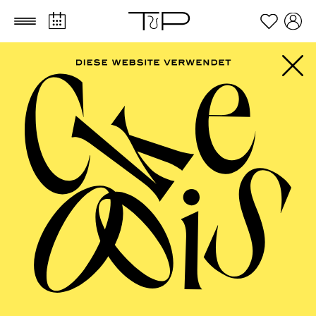
Zum Hauptinhalt springen
Zum Footer springen
FILTER
FEBRUARY 2027
OPERA
AALTO BALLETT ESSEN
Wednesday
03.02.2027
17:30 - 19:00
Alto Theater