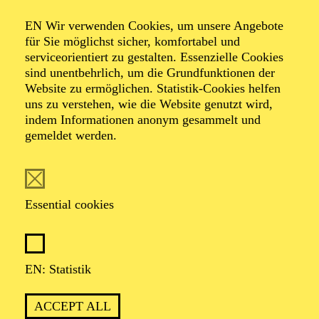
AALTO LABS
EN Wir verwenden Cookies, um unsere Angebote
für Sie möglichst sicher, komfortabel und
serviceorientiert zu gestalten. Essenzielle Cookies
sind unentbehrlich, um die Grundfunktionen der
PHILHARMONIE ESSEN
Website zu ermöglichen. Statistik-Cookies helfen
Thursday
uns zu verstehen, wie die Website genutzt wird,
04.02.2027
indem Informationen anonym gesammelt und
gemeldet werden.
11:00 - 12:00
Alfried Krupp Saal
PHILHARMONIE ENTDECKEN ·
KOMPOSITIONSPROJEKT
Essential cookies
WAS MIR DIE NATUR
ERZÄHLT
KOMPOSITIONSPROJEKT FÜR
EN: Statistik
WEITERFÜHRENDE SCHULEN
Für Jugendliche und Kinder ab 10 Jahren
ACCEPT ALL