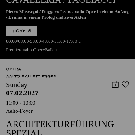
Pietro Mascagni / Ruggero Leoncavallo Oper in einem Aufzug
/ Drama in einem Prolog und zwei Akten
TICKETS
80,00
68,00
53,00
43,00
31,00
17,00
€
Premierenabo Oper+Ballett
OPERA
AALTO BALLETT ESSEN
Sunday
07.02.2027
11:00 - 13:00
Aalto-Foyer
ARCHITEKTURFÜHRUNG
SPEZIAL