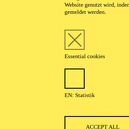
Website genutzt wird, ind
SEPTEMBER 2026
gemeldet werden.
DS OF HEIMAT · WOMEN'S VOICE · GROSSE S
Essential cookies
MEN
ARSU & BAND
ABULA RASA"
EN: Statistik
ACCEPT ALL