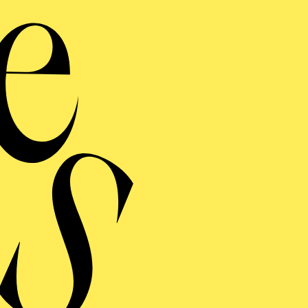
CHUMANN DICHTERLIE
SE STIMMEN · ALTE MUSIK BEI KERZENSCHEIN
AGDALENA KOZENÁ
NDEL "AGRIPPINA"