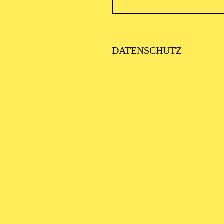
NOVEMBER 2026
DATENSCHUTZ
DS OF HEIMAT · GROSSE STIMMEN
TIMME MAROKKOS
OUAMANE LAHLOU
SE STIMMEN