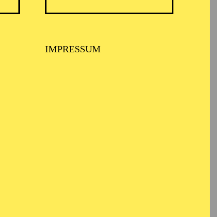
IMPRESSUM
TICKETS
50,00
40,00
30,00
20,00
15,00
-
€