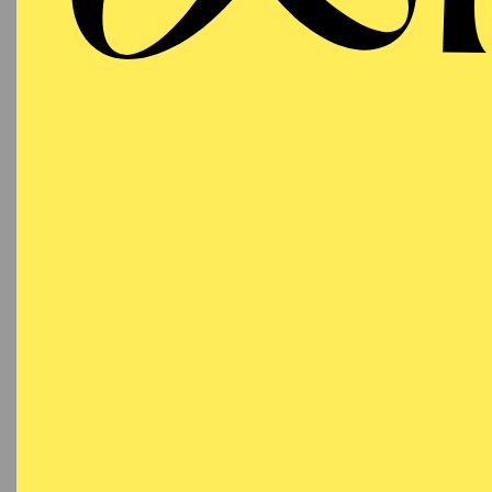
Sunday
29.11.2026
GROS
EM
S
11:00 - 12:00
RWE Pavillon
Werke v
George
Matsui
Künstle
"Sonnta