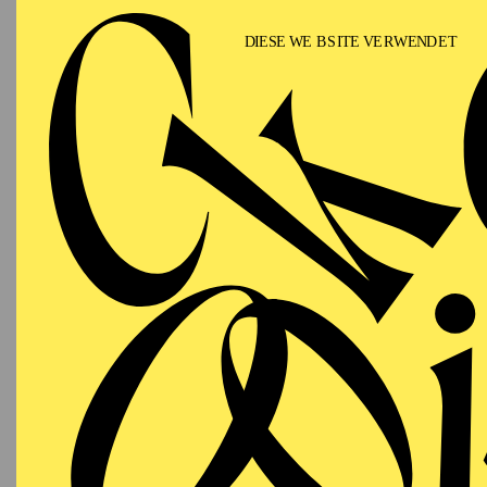
S
19:00 - 21:00
Alfried Krupp Saal
PHILHARMONIE ESSEN
Saturday
28.11.2026
GROS
M
HÄ
19:00 - 22:30
Alfried Krupp Saal
PHILHARMONIE ESSEN