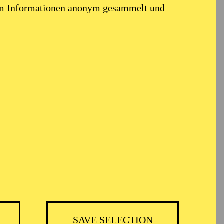
em Informationen anonym gesammelt und
TICKETS
-
-
30,00
20,00
15,00
-
€
SAVE SELECTION