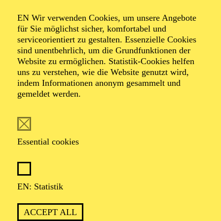
14:00
EN Wir verwenden Cookies, um unsere Angebote
Grillo-Theater
für Sie möglichst sicher, komfortabel und
TUP-THEATERFEST
serviceorientiert zu gestalten. Essenzielle Cookies
sind unentbehrlich, um die Grundfunktionen der
Website zu ermöglichen. Statistik-Cookies helfen
uns zu verstehen, wie die Website genutzt wird,
indem Informationen anonym gesammelt und
OPERA
gemeldet werden.
Wednesday
07.10.2026
09:30 - 10:20
Essential cookies
Aalto-Foyer
OPER KLEINLAUT
RUCKEDIGU, DA FEHLT
EN: Statistik
DOCH EIN SCHUH
ACCEPT ALL