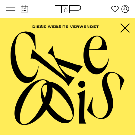
Zum Hauptinhalt springen
Zum Footer springen
FILTER
OCTOBER 2026
OPERA
AALTO BALLETT ESSEN
EN: SCHAUSPIEL ESSEN
ESSENER PHILHARMONIKER
PHILHARMONIE ESSEN
Sunday
04.10.2026