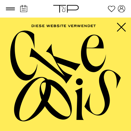
Zum Hauptinhalt springen
Zum Footer springen
FILTER
JUNE 2027
OPERA
AALTO BALLETT ESSEN
Wednesday
02.06.2027
17:30 - 19:00
Alto Theater