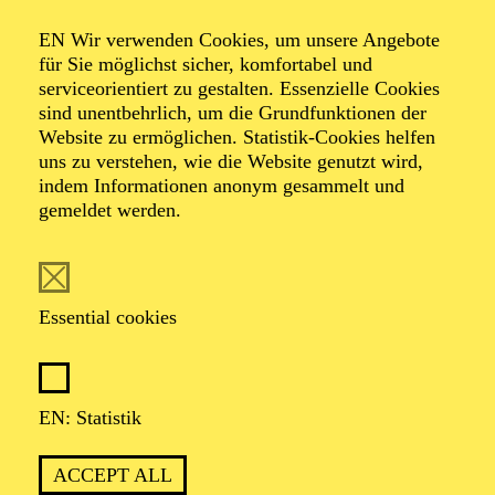
AALTO LABS
EN Wir verwenden Cookies, um unsere Angebote
für Sie möglichst sicher, komfortabel und
serviceorientiert zu gestalten. Essenzielle Cookies
sind unentbehrlich, um die Grundfunktionen der
PHILHARMONIE ESSEN
Website zu ermöglichen. Statistik-Cookies helfen
Wednesday
uns zu verstehen, wie die Website genutzt wird,
02.06.2027
indem Informationen anonym gesammelt und
gemeldet werden.
19:00 - 20:00
Alfried Krupp Saal
BEETHOVEN-JUBILÄUM 2027 · GROSSE O
RCHESTER · PHILHARMONIE ENTDECKEN
Essential cookies
HAPPY HOUR
BEETHOVEN
EN: Statistik
Werke von Charles Ives, Ludwig van Beethoven
Organiser: Eine Kooperation der Philharmonie Essen mit
dem Westdeutschen Rundfunk Köln
ACCEPT ALL