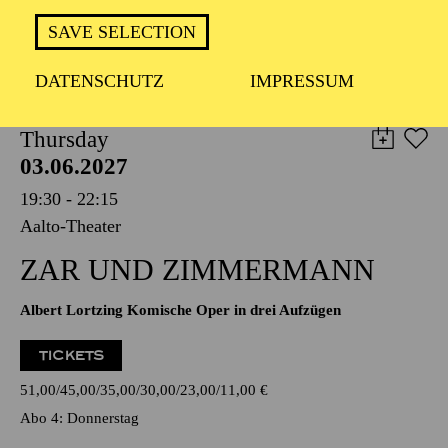
TICKETS
SAVE SELECTION
19,00
€
DATENSCHUTZ
IMPRESSUM
OPERA
Thursday
03.06.2027
19:30 - 22:15
Aalto-Theater
ZAR UND ZIMMERMANN
Albert Lortzing Komische Oper in drei Aufzügen
TICKETS
51,00
45,00
35,00
30,00
23,00
11,00
€
Abo 4: Donnerstag