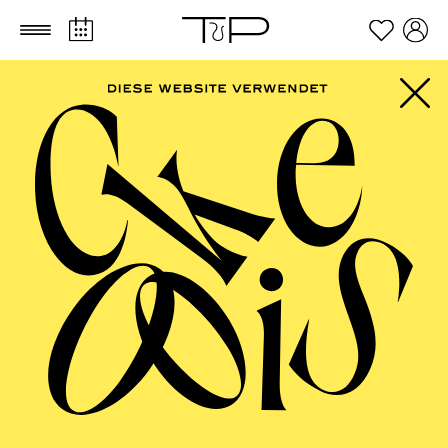
Zum Hauptinhalt springen
Zum Footer springen
FILTER
JUNE 2027
OPERA
AALTO BALLETT ESSEN
Wednesday
02.06.2027
17:30 - 19:00
Alto Theater