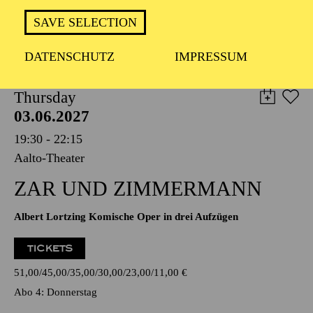
TICKETS
SAVE SELECTION
19,00
€
DATENSCHUTZ
IMPRESSUM
OPERA
Thursday
03.06.2027
19:30 - 22:15
Aalto-Theater
ZAR UND ZIMMERMANN
Albert Lortzing Komische Oper in drei Aufzügen
TICKETS
51,00
45,00
35,00
30,00
23,00
11,00
€
Abo 4: Donnerstag