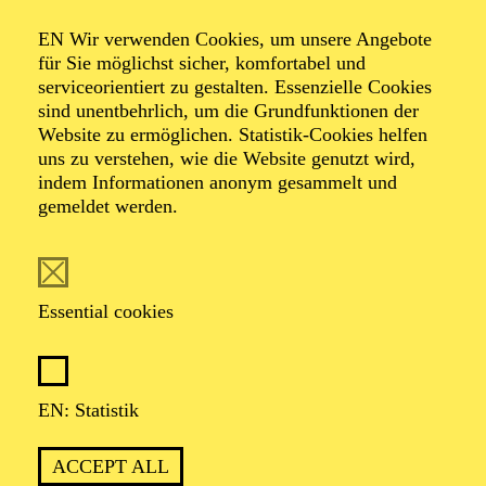
KINDERWORKSHOP · NOW! TRANSZENDENZ
NOW! "SILKROAD KIDS"
EN Wir verwenden Cookies, um unsere Angebote
für Sie möglichst sicher, komfortabel und
Für Kinder von 8 bis 14 Jahren
serviceorientiert zu gestalten. Essenzielle Cookies
sind unentbehrlich, um die Grundfunktionen der
Website zu ermöglichen. Statistik-Cookies helfen
uns zu verstehen, wie die Website genutzt wird,
PHILHARMONIE ESSEN
indem Informationen anonym gesammelt und
Sunday
gemeldet werden.
01.11.2026
11:00 - 11:45
RWE Pavillon
Essential cookies
PHILHARMONIE ENTDECKEN ·
KINDERKONZERT
AKKORDEON ZUM
EN: Statistik
ANFASSEN
ACCEPT ALL
Für Kinder von 4 bis 6 Jahren