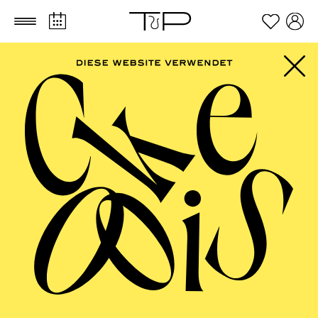
Zum Hauptinhalt springen
Zum Footer springen
FILTER
MARCH 2027
PHILHARMONIE ESSEN
Monday
01.03.2027
10:00 - 10:45
RWE Pavillon
PHILHARMONIE ENTDECKEN ·