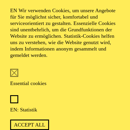
KINDERKONZERT
ABENTEUER MUSIK
EN Wir verwenden Cookies, um unsere Angebote
EINE WELTMUSIK-REISE
für Sie möglichst sicher, komfortabel und
serviceorientiert zu gestalten. Essenzielle Cookies
sind unentbehrlich, um die Grundfunktionen der
Für Kinder von 3 bis 6 Jahren
Website zu ermöglichen. Statistik-Cookies helfen
uns zu verstehen, wie die Website genutzt wird,
TICKETS
indem Informationen anonym gesammelt und
12,00
€
gemeldet werden.
OPERA
AALTO BALLETT ESSEN
Essential cookies
Wednesday
03.03.2027
15:30 - 17:30
EN: Statistik
Aalto-Foyer
ÖFFENTLICHE THEATER­
ACCEPT ALL