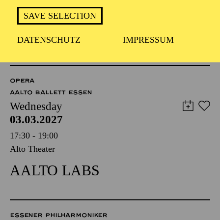
FÜHRUNG
SAVE SELECTION
TICKETS
DATENSCHUTZ
IMPRESSUM
8,00
€
OPERA
AALTO BALLETT ESSEN
Wednesday
03.03.2027
17:30 - 19:00
Alto Theater
AALTO LABS
ESSENER PHILHARMONIKER