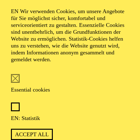
SALUT PARIS!
EN Wir verwenden Cookies, um unsere Angebote
für Sie möglichst sicher, komfortabel und
serviceorientiert zu gestalten. Essenzielle Cookies
sind unentbehrlich, um die Grundfunktionen der
OPERA
Website zu ermöglichen. Statistik-Cookies helfen
Thursday
uns zu verstehen, wie die Website genutzt wird,
01.04.2027
indem Informationen anonym gesammelt und
gemeldet werden.
19:30 - 22:30
Aalto-Theater
WIENER BLUT
Essential cookies
Johann Strauß in drei Akten
TICKETS
EN: Statistik
51,00
45,00
35,00
30,00
23,00
11,00
€
ACCEPT ALL