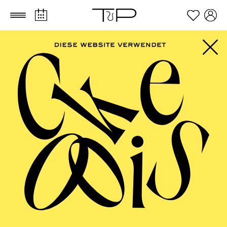
Zum Hauptinhalt springen
Zum Footer springen
FILTER
APRIL 2027
OPERA
AALTO BALLETT ESSEN
Thursday
01.04.2027
08:30 - 14:00
Aalto-Foyer