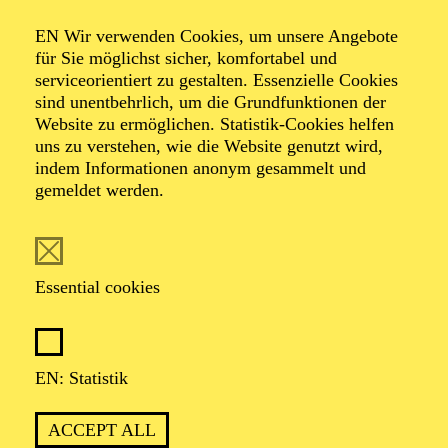
AALTO LABS
EN Wir verwenden Cookies, um unsere Angebote
für Sie möglichst sicher, komfortabel und
serviceorientiert zu gestalten. Essenzielle Cookies
sind unentbehrlich, um die Grundfunktionen der
PHILHARMONIE ESSEN
Website zu ermöglichen. Statistik-Cookies helfen
Wednesday
uns zu verstehen, wie die Website genutzt wird,
02.06.2027
indem Informationen anonym gesammelt und
gemeldet werden.
19:00 - 20:00
Alfried Krupp Saal
BEETHOVEN-JUBILÄUM 2027 · GROSSE O
RCHESTER · PHILHARMONIE ENTDECKEN
Essential cookies
HAPPY HOUR
BEETHOVEN
EN: Statistik
Werke von Charles Ives, Ludwig van Beethoven
Organiser: Eine Kooperation der Philharmonie Essen mit
dem Westdeutschen Rundfunk Köln
ACCEPT ALL