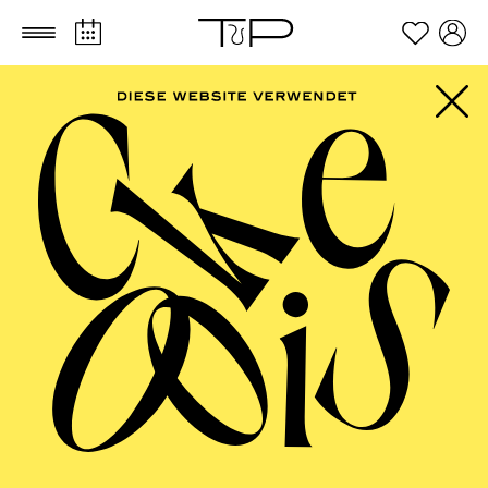
Zum Hauptinhalt springen
Zum Footer springen
FILTER
JUNE 2027
OPERA
AALTO BALLETT ESSEN
Wednesday
02.06.2027
17:30 - 19:00
Alto Theater