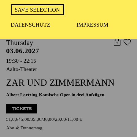
TICKETS
SAVE SELECTION
19,00
€
DATENSCHUTZ
IMPRESSUM
OPERA
Thursday
03.06.2027
19:30 - 22:15
Aalto-Theater
ZAR UND ZIMMERMANN
Albert Lortzing Komische Oper in drei Aufzügen
TICKETS
51,00
45,00
35,00
30,00
23,00
11,00
€
Abo 4: Donnerstag