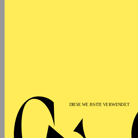
05.03.2027
ÖF
F
15:30 - 17:30
Aalto-Foyer
OPERA
Friday
05.03.2027
SU
U
18:00
Szenisc
Alto Theater