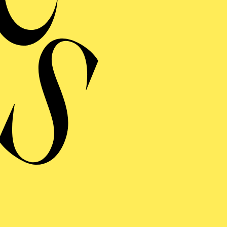
ONIEKONZERT VII · KOMPONISTINNENFESTIVAL
:VOICE"
AROCKE OPULENZ
on Andrea Bernasconi, Anna Amalia von Preußen, Camilla de Rossi,
 Maddalena Laura Lombardini Sirmen, Maria Antonia Walpurgis von
, Maria Aurora von Königsmarck, Wilhelmine von Bayreuth, Élisabe
 Jacquet de La Guerre
onzerteinführung
NE KLEINE
ANZHOMMAGE