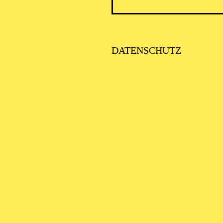
FENTLICHE THEATER­
ÜHRUNG
DATENSCHUTZ
LTO LABS