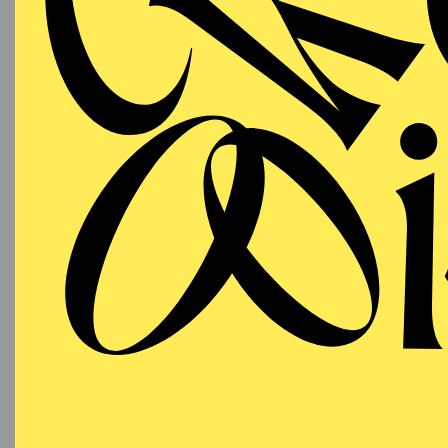
ESSENER PHILHARMONIKER
Friday
05.03.2027
SINF
"HER
B
19:30 - 21:30
Alfried Krupp Saal
Werke v
Pinel,
Bayern
Claude
19:00 K
AALTO BALLETT ESSEN
Friday
05.03.2027
EI
T