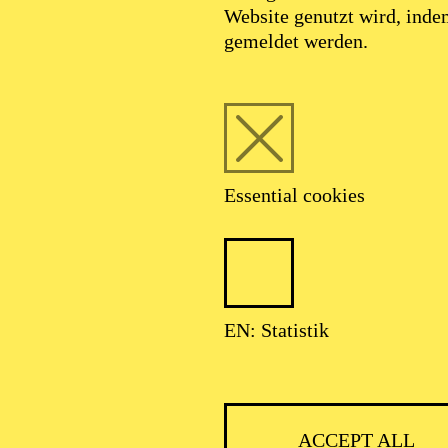
Website genutzt wird, ind
MARCH 2027
gemeldet werden.
HARMONIE ENTDECKEN · KINDERKONZERT
Essential cookies
BENTEUER MUSIK
NE WELTMUSIK-REISE
der von 3 bis 6 Jahren
EN: Statistik
ACCEPT ALL