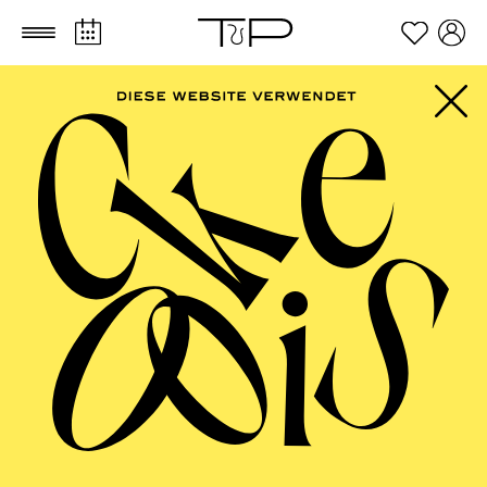
Zum Hauptinhalt springen
Zum Footer springen
FILTER
APRIL 2027
OPERA
AALTO BALLETT ESSEN
Thursday
01.04.2027
08:30 - 14:00
Aalto-Foyer