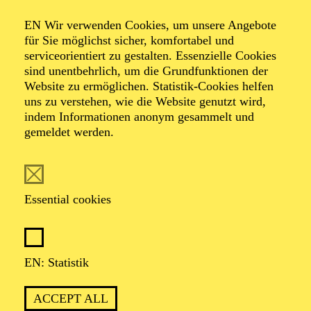
AALTO LABS
EN Wir verwenden Cookies, um unsere Angebote
für Sie möglichst sicher, komfortabel und
serviceorientiert zu gestalten. Essenzielle Cookies
sind unentbehrlich, um die Grundfunktionen der
PHILHARMONIE ESSEN
Website zu ermöglichen. Statistik-Cookies helfen
Thursday
uns zu verstehen, wie die Website genutzt wird,
04.02.2027
indem Informationen anonym gesammelt und
gemeldet werden.
11:00 - 12:00
Alfried Krupp Saal
PHILHARMONIE ENTDECKEN ·
KOMPOSITIONSPROJEKT
Essential cookies
WAS MIR DIE NATUR
ERZÄHLT
KOMPOSITIONSPROJEKT FÜR
EN: Statistik
WEITERFÜHRENDE SCHULEN
Für Jugendliche und Kinder ab 10 Jahren
ACCEPT ALL