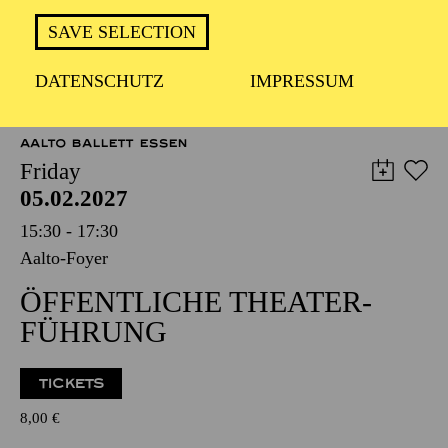
TICKETS
SAVE SELECTION
12,00
€
DATENSCHUTZ
IMPRESSUM
OPERA
AALTO BALLETT ESSEN
Friday
05.02.2027
15:30 - 17:30
Aalto-Foyer
ÖFFENTLICHE THEATER­
FÜHRUNG
TICKETS
8,00
€