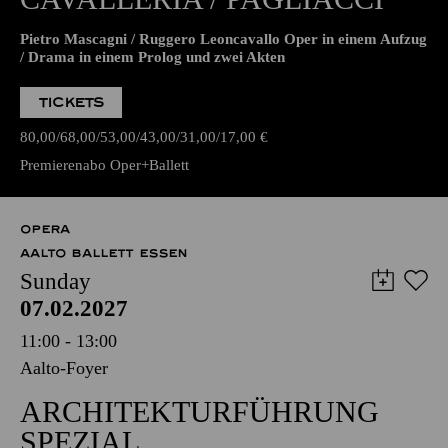
Pietro Mascagni / Ruggero Leoncavallo Oper in einem Aufzug
/ Drama in einem Prolog und zwei Akten
TICKETS
80,00
68,00
53,00
43,00
31,00
17,00
€
Premierenabo Oper+Ballett
OPERA
AALTO BALLETT ESSEN
Sunday
07.02.2027
11:00 - 13:00
Aalto-Foyer
ARCHITEKTURFÜHRUNG
SPEZIAL