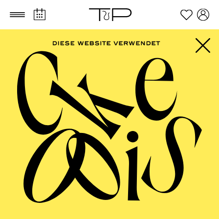
Zum Hauptinhalt springen
Zum Footer springen
FILTER
FEBRUARY 2027
OPERA
AALTO BALLETT ESSEN
Wednesday
03.02.2027
17:30 - 19:00
Alto Theater