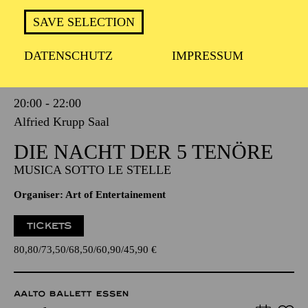
SAVE SELECTION
PHILHARMONIE ESSEN
DATENSCHUTZ
IMPRESSUM
Saturday
02.01.2027
20:00 - 22:00
Alfried Krupp Saal
DIE NACHT DER 5 TENÖRE
MUSICA SOTTO LE STELLE
Organiser: Art of Entertainement
TICKETS
80,80
73,50
68,50
60,90
45,90
€
AALTO BALLETT ESSEN