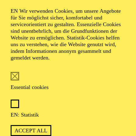
ESSENER
EN Wir verwenden Cookies, um unsere Angebote
PHILHARMONIKER
für Sie möglichst sicher, komfortabel und
serviceorientiert zu gestalten. Essenzielle Cookies
sind unentbehrlich, um die Grundfunktionen der
TICKETS
Website zu ermöglichen. Statistik-Cookies helfen
74,00
69,00
55,00
41,00
36,00
19,00
€
uns zu verstehen, wie die Website genutzt wird,
indem Informationen anonym gesammelt und
gemeldet werden.
OPERA
Saturday
02.01.2027
Essential cookies
19:00 - 21:30
Aalto-Theater
LA BOHÈME
EN: Statistik
TICKETS
ACCEPT ALL
57,00
51,00
42,00
35,00
28,00
17,00
€