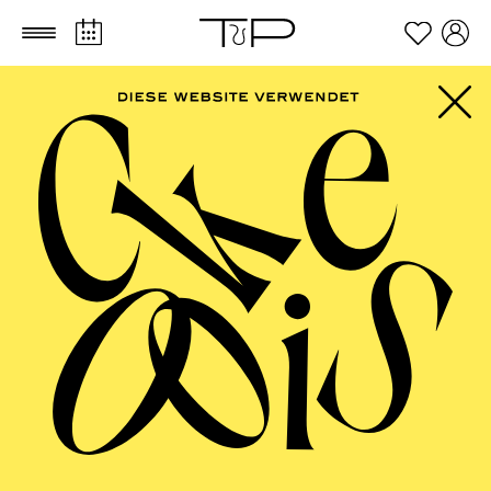
Zum Hauptinhalt springen
Zum Footer springen
FILTER
JANUARY 2027
ESSENER PHILHARMONIKER
Friday
01.01.2027
18:00 - 19:30
Alfried Krupp Saal
NEUJAHRSKONZERT DER