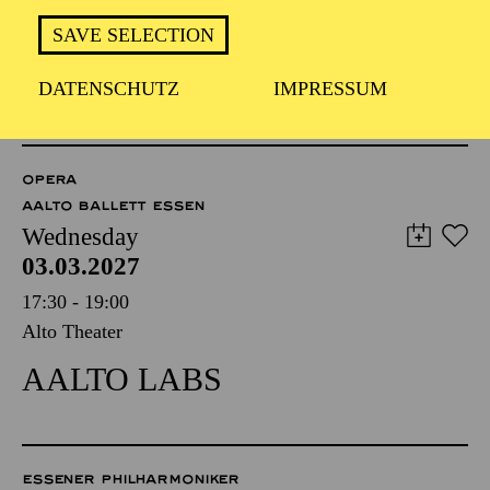
FÜHRUNG
SAVE SELECTION
TICKETS
DATENSCHUTZ
IMPRESSUM
8,00
€
OPERA
AALTO BALLETT ESSEN
Wednesday
03.03.2027
17:30 - 19:00
Alto Theater
AALTO LABS
ESSENER PHILHARMONIKER