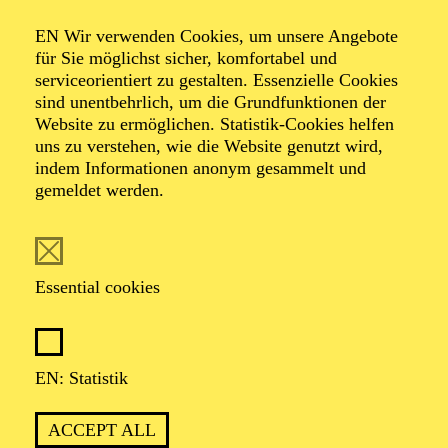
KINDERKONZERT
ABENTEUER MUSIK
EN Wir verwenden Cookies, um unsere Angebote
EINE WELTMUSIK-REISE
für Sie möglichst sicher, komfortabel und
serviceorientiert zu gestalten. Essenzielle Cookies
sind unentbehrlich, um die Grundfunktionen der
Für Kinder von 3 bis 6 Jahren
Website zu ermöglichen. Statistik-Cookies helfen
uns zu verstehen, wie die Website genutzt wird,
TICKETS
indem Informationen anonym gesammelt und
12,00
€
gemeldet werden.
OPERA
AALTO BALLETT ESSEN
Essential cookies
Wednesday
03.03.2027
15:30 - 17:30
EN: Statistik
Aalto-Foyer
ÖFFENTLICHE THEATER­
ACCEPT ALL