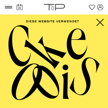
Zum Hauptinhalt springen
Zum Footer springen
FILTER
MARCH 2027
PHILHARMONIE ESSEN
Monday
01.03.2027
10:00 - 10:45
RWE Pavillon
PHILHARMONIE ENTDECKEN ·