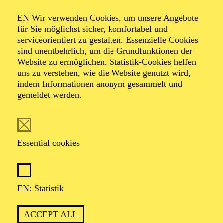
KINDERKONZERT
ABENTEUER MUSIK
EN Wir verwenden Cookies, um unsere Angebote
EINE WELTMUSIK-REISE
für Sie möglichst sicher, komfortabel und
serviceorientiert zu gestalten. Essenzielle Cookies
sind unentbehrlich, um die Grundfunktionen der
Für Kinder von 3 bis 6 Jahren
Website zu ermöglichen. Statistik-Cookies helfen
uns zu verstehen, wie die Website genutzt wird,
TICKETS
indem Informationen anonym gesammelt und
12,00
€
gemeldet werden.
OPERA
AALTO BALLETT ESSEN
Essential cookies
Wednesday
03.03.2027
15:30 - 17:30
EN: Statistik
Aalto-Foyer
ÖFFENTLICHE THEATER­
ACCEPT ALL