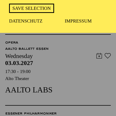
FÜHRUNG
SAVE SELECTION
TICKETS
DATENSCHUTZ
IMPRESSUM
8,00
€
OPERA
AALTO BALLETT ESSEN
Wednesday
03.03.2027
17:30 - 19:00
Alto Theater
AALTO LABS
ESSENER PHILHARMONIKER