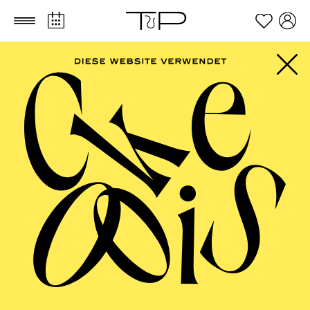
Zum Hauptinhalt springen
Zum Footer springen
FILTER
MARCH 2027
PHILHARMONIE ESSEN
Monday
01.03.2027
10:00 - 10:45
RWE Pavillon
PHILHARMONIE ENTDECKEN ·