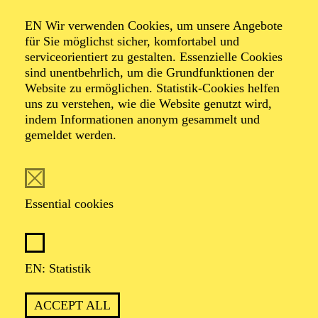
ESSENER
EN Wir verwenden Cookies, um unsere Angebote
PHILHARMONIKER
für Sie möglichst sicher, komfortabel und
serviceorientiert zu gestalten. Essenzielle Cookies
sind unentbehrlich, um die Grundfunktionen der
TICKETS
Website zu ermöglichen. Statistik-Cookies helfen
74,00
69,00
55,00
41,00
36,00
19,00
€
uns zu verstehen, wie die Website genutzt wird,
indem Informationen anonym gesammelt und
gemeldet werden.
OPERA
Saturday
02.01.2027
Essential cookies
19:00 - 21:30
Aalto-Theater
LA BOHÈME
EN: Statistik
TICKETS
ACCEPT ALL
57,00
51,00
42,00
35,00
28,00
17,00
€