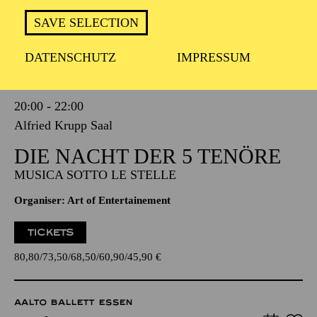
SAVE SELECTION
PHILHARMONIE ESSEN
DATENSCHUTZ
IMPRESSUM
Saturday
02.01.2027
20:00 - 22:00
Alfried Krupp Saal
DIE NACHT DER 5 TENÖRE
MUSICA SOTTO LE STELLE
Organiser: Art of Entertainement
TICKETS
80,80
73,50
68,50
60,90
45,90
€
AALTO BALLETT ESSEN