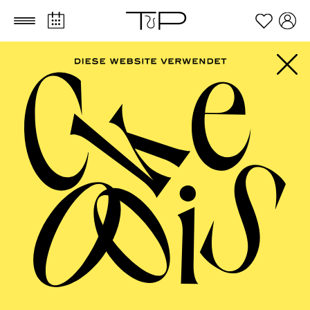
Zum Hauptinhalt springen
Zum Footer springen
FILTER
JANUARY 2027
ESSENER PHILHARMONIKER
Friday
01.01.2027
18:00 - 19:30
Alfried Krupp Saal
NEUJAHRSKONZERT DER