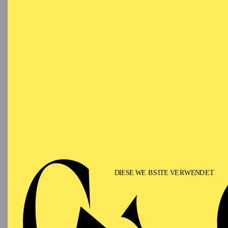
N
19:30 - 21:30
Aalto-Theater
OPERA
ESSENER PHILHARMONIKER
Saturday
03.04.2027
PR
M
19:00
FR
Aalto-Theater
OPERA