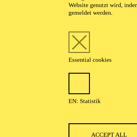
Website genutzt wird, ind
APRIL 2027
gemeldet werden.
Essential cookies
LUT PARIS!
EN: Statistik
ACCEPT ALL