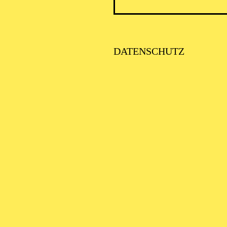
ENER BLUT
Strauß in drei Akten
DATENSCHUTZ
LUT PARIS!