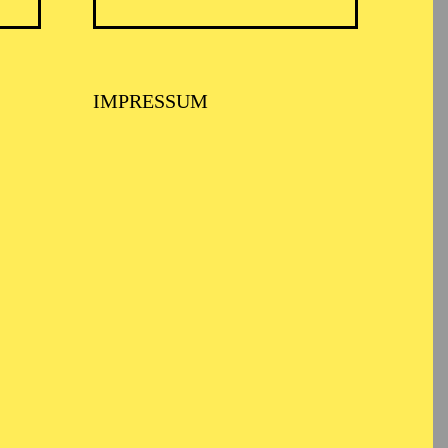
TICKETS
51,00
45,00
35,00
30,00
23,00
11,00
€
IMPRESSUM