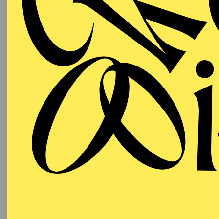
AALTO BALLETT ESSEN
Sunday
04.04.2027
A
LERN
45 M
13:00 - 14:30
Aalto-Foyer
AALTO BALLETT ESSEN
Sunday
04.04.2027
D
N
18:00 - 20:00
Aalto-Theater