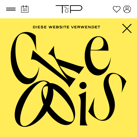
Zum Hauptinhalt springen
Zum Footer springen
FILTER
SEPTEMBER 2026
PHILHARMONIE ESSEN
Friday
04.09.2026
20:00 - 23:00
Alfried Krupp Saal
HÖHNER CLASSIC