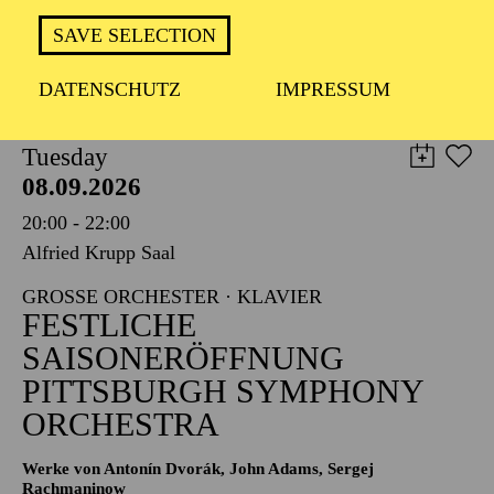
TICKETS
SAVE SELECTION
8,00
€
DATENSCHUTZ
IMPRESSUM
PHILHARMONIE ESSEN
Tuesday
08.09.2026
20:00 - 22:00
Alfried Krupp Saal
GROSSE ORCHESTER · KLAVIER
FESTLICHE
SAISONERÖFFNUNG
PITTSBURGH SYMPHONY
ORCHESTRA
Werke von Antonín Dvorák, John Adams, Sergej
Rachmaninow