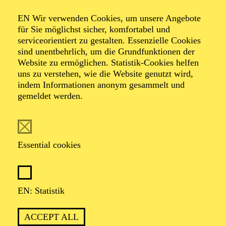
Organiser: Theater-, Konzert- u. Gastspieldirektion OTTO
EN Wir verwenden Cookies, um unsere Angebote
HOFNER GMBH
für Sie möglichst sicher, komfortabel und
serviceorientiert zu gestalten. Essenzielle Cookies
TICKETS
sind unentbehrlich, um die Grundfunktionen der
Website zu ermöglichen. Statistik-Cookies helfen
-
55,20
52,70
€
uns zu verstehen, wie die Website genutzt wird,
indem Informationen anonym gesammelt und
gemeldet werden.
EN: SCHAUSPIEL ESSEN
Saturday
05.09.2026
19:30 - 21:30
Essential cookies
Grillo-Theater
BLICK AUF DEN IRAN –
STIMMEN ZUR AKTUELLEN
EN: Statistik
LAGE
ACCEPT ALL