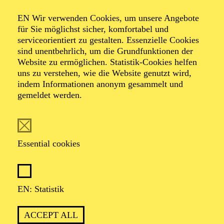
SALUT PARIS!
EN Wir verwenden Cookies, um unsere Angebote
für Sie möglichst sicher, komfortabel und
serviceorientiert zu gestalten. Essenzielle Cookies
sind unentbehrlich, um die Grundfunktionen der
OPERA
Website zu ermöglichen. Statistik-Cookies helfen
Thursday
uns zu verstehen, wie die Website genutzt wird,
01.04.2027
indem Informationen anonym gesammelt und
gemeldet werden.
19:30 - 22:30
Aalto-Theater
WIENER BLUT
Essential cookies
Johann Strauß in drei Akten
TICKETS
EN: Statistik
51,00
45,00
35,00
30,00
23,00
11,00
€
ACCEPT ALL