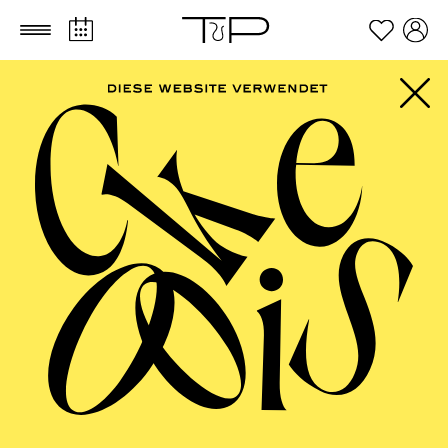
Zum Hauptinhalt springen
Zum Footer springen
FILTER
APRIL 2027
OPERA
AALTO BALLETT ESSEN
Thursday
01.04.2027
08:30 - 14:00
Aalto-Foyer