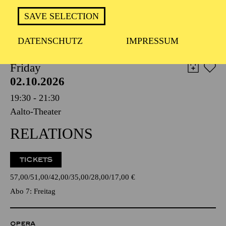
TICKETS
SAVE SELECTION
8,00
€
DATENSCHUTZ
IMPRESSUM
AALTO BALLETT ESSEN
Friday
02.10.2026
19:30 - 21:30
Aalto-Theater
RELATIONS
TICKETS
57,00
51,00
42,00
35,00
28,00
17,00
€
Abo 7: Freitag
OPERA