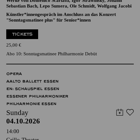
Werke von Domenico Scarlatti, Igor Strawinsky, Johann
Sebastian Bach, Lepo Sumera, Ole Schmidt, Wolfgang Jacobi
Künstler*innengespräch im Anschluss an das Konzert
"Sonntagsmatinee plus" für Senior*innen
TICKETS
25,00
€
Abo 10: Sonntagsmatinee Philharmonie Debüt
OPERA
AALTO BALLETT ESSEN
EN: SCHAUSPIEL ESSEN
ESSENER PHILHARMONIKER
PHILHARMONIE ESSEN
Sunday
04.10.2026
14:00
Grillo-Theater