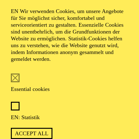
AMAZING BRASS
EN Wir verwenden Cookies, um unsere Angebote
für Sie möglichst sicher, komfortabel und
TICKETS
serviceorientiert zu gestalten. Essenzielle Cookies
35,00
€
sind unentbehrlich, um die Grundfunktionen der
Website zu ermöglichen. Statistik-Cookies helfen
Abo 13: Entertainment
uns zu verstehen, wie die Website genutzt wird,
indem Informationen anonym gesammelt und
gemeldet werden.
OPERA
AALTO BALLETT ESSEN
Friday
02.10.2026
Essential cookies
15:30 - 17:30
Aalto-Foyer
ÖFFENTLICHE THEATER­
EN: Statistik
FÜHRUNG
ACCEPT ALL