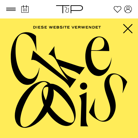
Zum Hauptinhalt springen
Zum Footer springen
FILTER
OCTOBER 2026
PHILHARMONIE ESSEN
Thursday
01.10.2026
19:00 - 21:00
Alfried Krupp Saal
ENTERTAINMENT