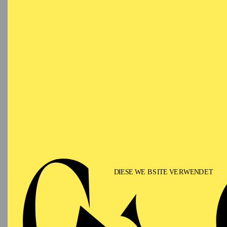
N
19:30 - 21:30
Aalto-Theater
OPERA
ESSENER PHILHARMONIKER
Saturday
03.04.2027
PR
M
19:00
FR
Aalto-Theater
OPERA