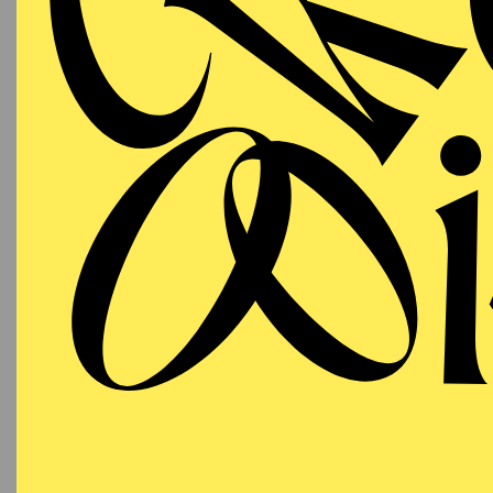
AALTO BALLETT ESSEN
Sunday
04.04.2027
A
LERN
45 M
13:00 - 14:30
Aalto-Foyer
AALTO BALLETT ESSEN
Sunday
04.04.2027
D
N
18:00 - 20:00
Aalto-Theater