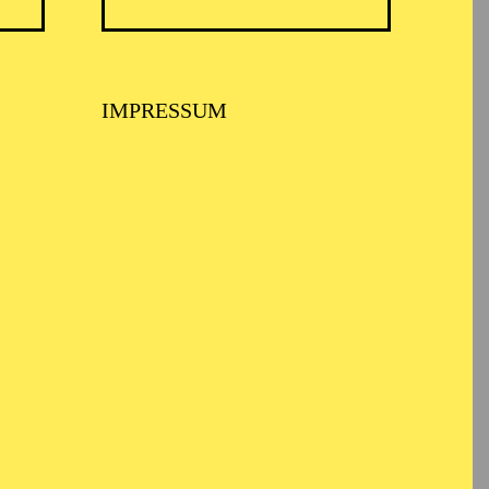
TICKETS
51,00
45,00
35,00
30,00
23,00
11,00
€
IMPRESSUM