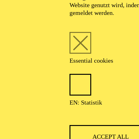
Website genutzt wird, ind
APRIL 2027
gemeldet werden.
Essential cookies
LUT PARIS!
EN: Statistik
ACCEPT ALL