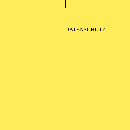
ENER BLUT
Strauß in drei Akten
DATENSCHUTZ
LUT PARIS!