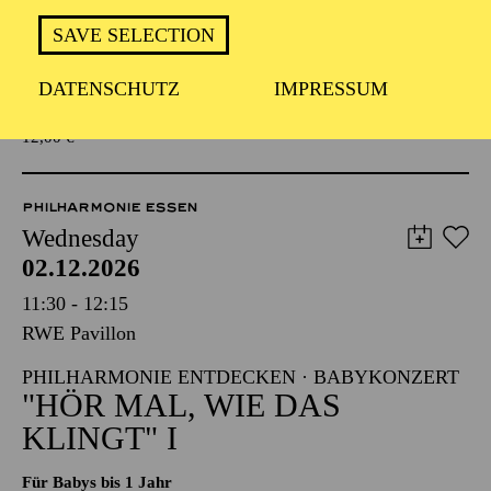
KLINGT" I
SAVE SELECTION
Für Babys bis 1 Jahr
DATENSCHUTZ
IMPRESSUM
TICKETS
12,00
€
PHILHARMONIE ESSEN
Wednesday
02.12.2026
11:30 - 12:15
RWE Pavillon
PHILHARMONIE ENTDECKEN · BABYKONZERT
"HÖR MAL, WIE DAS
KLINGT" I
Für Babys bis 1 Jahr