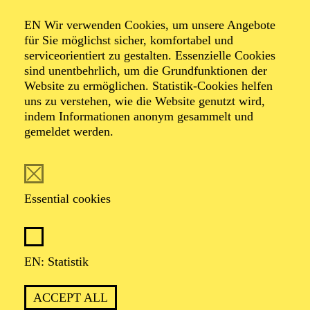
ESSENER JUGEND-
EN Wir verwenden Cookies, um unsere Angebote
SYMPHONIE-ORCHESTER
für Sie möglichst sicher, komfortabel und
CHRISTIAN VON GEHREN
serviceorientiert zu gestalten. Essenzielle Cookies
sind unentbehrlich, um die Grundfunktionen der
Werke von Antonín Dvorák, Engelbert Humperdinck, Paul
Website zu ermöglichen. Statistik-Cookies helfen
Dukas
uns zu verstehen, wie die Website genutzt wird,
Organiser: Essener Jugend-Symphonie-Orchester
indem Informationen anonym gesammelt und
gemeldet werden.
PHILHARMONIE ESSEN
Wednesday
Essential cookies
02.12.2026
09:30 - 10:15
RWE Pavillon
EN: Statistik
PHILHARMONIE ENTDECKEN · BABYKONZERT
"HÖR MAL, WIE DAS
ACCEPT ALL