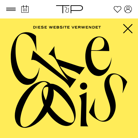
Zum Hauptinhalt springen
Zum Footer springen
FILTER
DECEMBER 2026
PHILHARMONIE ESSEN
Tuesday
01.12.2026
20:00 - 22:00
Alfried Krupp Saal
"AUS DER NEUEN WELT"