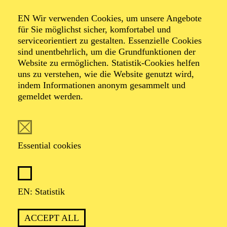
THE YOUNG PERSON'S
GUIDE TO THE ORCHESTRA I
EN Wir verwenden Cookies, um unsere Angebote
für Sie möglichst sicher, komfortabel und
serviceorientiert zu gestalten. Essenzielle Cookies
Für Kinder ab 6 Jahren
sind unentbehrlich, um die Grundfunktionen der
Website zu ermöglichen. Statistik-Cookies helfen
FEW TICKETS
uns zu verstehen, wie die Website genutzt wird,
7,50
€
indem Informationen anonym gesammelt und
gemeldet werden.
PHILHARMONIE ESSEN
Saturday
12.09.2026
Essential cookies
15:00 - 16:00
Alfried Krupp Saal
EN: Statistik
PHILHARMONIE ENTDECKEN ·
FAMILIENKONZERT
THE YOUNG PERSON'S
ACCEPT ALL