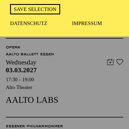
FÜHRUNG
SAVE SELECTION
TICKETS
DATENSCHUTZ
IMPRESSUM
8,00
€
OPERA
AALTO BALLETT ESSEN
Wednesday
03.03.2027
17:30 - 19:00
Alto Theater
AALTO LABS
ESSENER PHILHARMONIKER