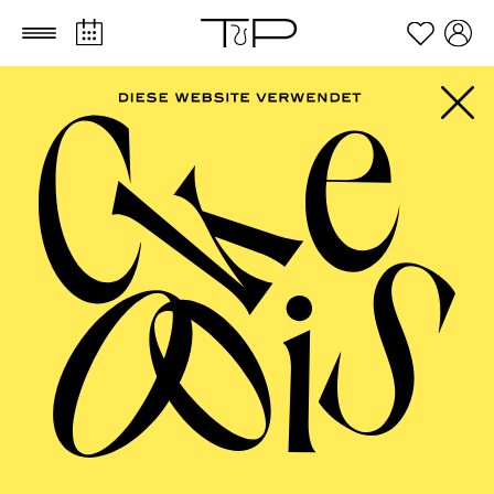
Zum Hauptinhalt springen
Zum Footer springen
FILTER
MARCH 2027
PHILHARMONIE ESSEN
Monday
01.03.2027
10:00 - 10:45
RWE Pavillon
PHILHARMONIE ENTDECKEN ·