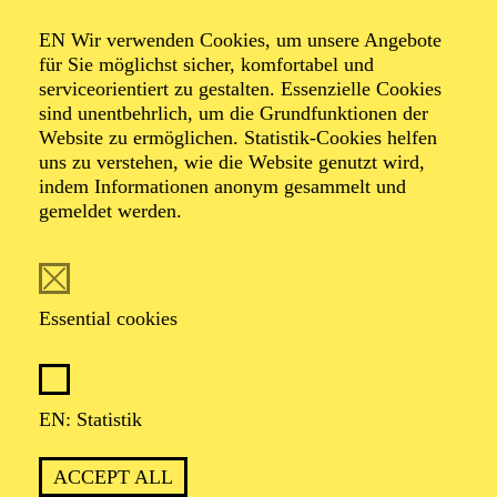
KINDERKONZERT
ABENTEUER MUSIK
EN Wir verwenden Cookies, um unsere Angebote
EINE WELTMUSIK-REISE
für Sie möglichst sicher, komfortabel und
serviceorientiert zu gestalten. Essenzielle Cookies
sind unentbehrlich, um die Grundfunktionen der
Für Kinder von 3 bis 6 Jahren
Website zu ermöglichen. Statistik-Cookies helfen
uns zu verstehen, wie die Website genutzt wird,
TICKETS
indem Informationen anonym gesammelt und
12,00
€
gemeldet werden.
OPERA
AALTO BALLETT ESSEN
Essential cookies
Wednesday
03.03.2027
15:30 - 17:30
EN: Statistik
Aalto-Foyer
ÖFFENTLICHE THEATER­
ACCEPT ALL