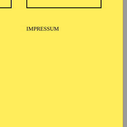
TICKETS
ertante
57,00
51,00
42,00
35,00
28,00
17,00
€
Abo 6: Freitag
IMPRESSUM
TICKETS
8,00
€