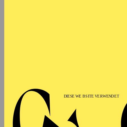
RWE Pavillon
ESSENER PHILHARMONIKER
Sunday
04.07.2027
BI
A
16:30 - 17:30
Aalto-Theater
ESSENER PHILHARMONIKER
Tuesday
06.07.2027
BI