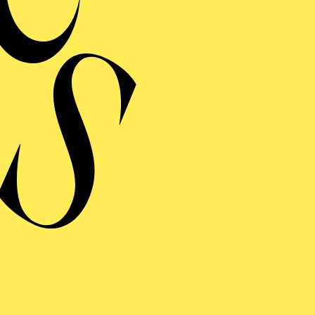
USSTELLUNG
 JAHRE
NIVERSITÄTSCHOR
ISBURG-ESSEN
ART REQUIEM
von John Williams, Karl Jenkins, Patrick Doyle, Wolfgang Amadeus
er: Universität Duisburg-Essen