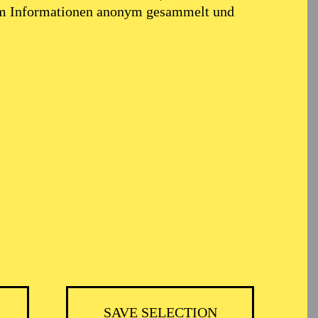
em Informationen anonym gesammelt und
TICKETS
51,00
45,00
35,00
30,00
23,00
11,00
€
Abo 5: Donnerstag
SAVE SELECTION