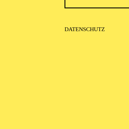
HREPOS 2.027
Kampe / Kurt Weill Uraufführung, Revue in sechs Teilen, semikonz
rung
DATENSCHUTZ
FENTLICHE THEATER­
ÜHRUNG