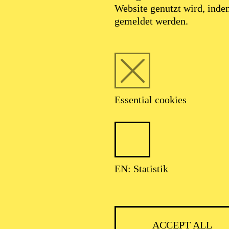
Website genutzt wird, ind
JULY 2027
gemeldet werden.
AR UND ZIMMERMANN
Essential cookies
Lortzing Komische Oper in drei Aufzügen
EN: Statistik
ACCEPT ALL