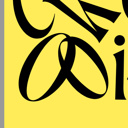
A
11:00 - 12:00
Aalto-Theater
PHILHARMONIE ESSEN
Tuesday
06.07.2027
40
U
19:30 - 21:30
DU
Alfried Krupp Saal
MOZ
Werke 
Mozart
Organis