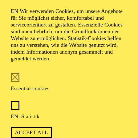
AALTO LABS
EN Wir verwenden Cookies, um unsere Angebote
für Sie möglichst sicher, komfortabel und
serviceorientiert zu gestalten. Essenzielle Cookies
sind unentbehrlich, um die Grundfunktionen der
PHILHARMONIE ESSEN
Website zu ermöglichen. Statistik-Cookies helfen
Wednesday
uns zu verstehen, wie die Website genutzt wird,
02.06.2027
indem Informationen anonym gesammelt und
gemeldet werden.
19:00 - 20:00
Alfried Krupp Saal
BEETHOVEN-JUBILÄUM 2027 · GROSSE O
RCHESTER · PHILHARMONIE ENTDECKEN
Essential cookies
HAPPY HOUR
BEETHOVEN
EN: Statistik
Werke von Charles Ives, Ludwig van Beethoven
Organiser: Eine Kooperation der Philharmonie Essen mit
dem Westdeutschen Rundfunk Köln
ACCEPT ALL