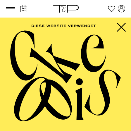
Zum Hauptinhalt springen
Zum Footer springen
FILTER
JUNE 2027
OPERA
AALTO BALLETT ESSEN
Wednesday
02.06.2027
17:30 - 19:00
Alto Theater