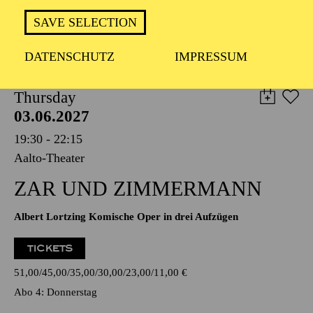
TICKETS
SAVE SELECTION
19,00
€
DATENSCHUTZ
IMPRESSUM
OPERA
Thursday
03.06.2027
19:30 - 22:15
Aalto-Theater
ZAR UND ZIMMERMANN
Albert Lortzing Komische Oper in drei Aufzügen
TICKETS
51,00
45,00
35,00
30,00
23,00
11,00
€
Abo 4: Donnerstag