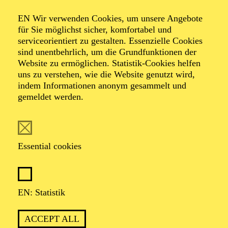
Albert Lortzing Komische Oper in drei Aufzügen
EN Wir verwenden Cookies, um unsere Angebote
für Sie möglichst sicher, komfortabel und
TICKETS
serviceorientiert zu gestalten. Essenzielle Cookies
sind unentbehrlich, um die Grundfunktionen der
51,00
45,00
35,00
30,00
23,00
11,00
€
Website zu ermöglichen. Statistik-Cookies helfen
Abo 5: Donnerstag
uns zu verstehen, wie die Website genutzt wird,
indem Informationen anonym gesammelt und
gemeldet werden.
OPERA
Friday
02.07.2027
Essential cookies
19:30 - 22:00
Aalto-Theater
RUHREPOS 2.027
EN: Statistik
Gordon Kampe / Kurt Weill Uraufführung, Revue in sechs
Teilen, semikonzertante Aufführung
ACCEPT ALL