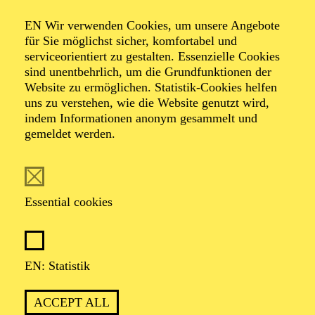
AMAZING BRASS
EN Wir verwenden Cookies, um unsere Angebote
für Sie möglichst sicher, komfortabel und
TICKETS
serviceorientiert zu gestalten. Essenzielle Cookies
35,00
€
sind unentbehrlich, um die Grundfunktionen der
Website zu ermöglichen. Statistik-Cookies helfen
Abo 13: Entertainment
uns zu verstehen, wie die Website genutzt wird,
indem Informationen anonym gesammelt und
gemeldet werden.
OPERA
AALTO BALLETT ESSEN
Friday
02.10.2026
Essential cookies
15:30 - 17:30
Aalto-Foyer
ÖFFENTLICHE THEATER­
EN: Statistik
FÜHRUNG
ACCEPT ALL