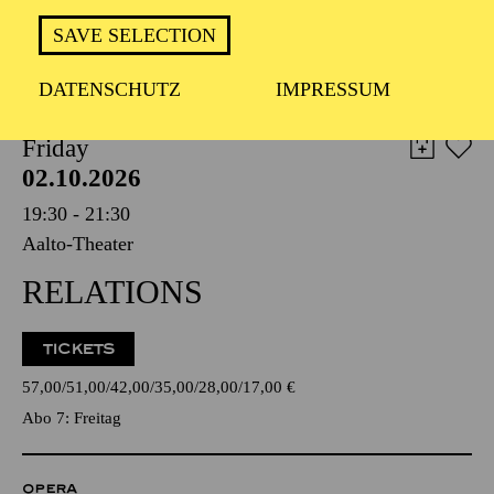
TICKETS
SAVE SELECTION
8,00
€
DATENSCHUTZ
IMPRESSUM
AALTO BALLETT ESSEN
Friday
02.10.2026
19:30 - 21:30
Aalto-Theater
RELATIONS
TICKETS
57,00
51,00
42,00
35,00
28,00
17,00
€
Abo 7: Freitag
OPERA