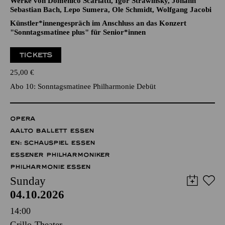
Werke von Domenico Scarlatti, Igor Strawinsky, Johann
Sebastian Bach, Lepo Sumera, Ole Schmidt, Wolfgang Jacobi
Künstler*innengespräch im Anschluss an das Konzert
"Sonntagsmatinee plus" für Senior*innen
TICKETS
25,00
€
Abo 10: Sonntagsmatinee Philharmonie Debüt
OPERA
AALTO BALLETT ESSEN
EN: SCHAUSPIEL ESSEN
ESSENER PHILHARMONIKER
PHILHARMONIE ESSEN
Sunday
04.10.2026
14:00
Grillo-Theater