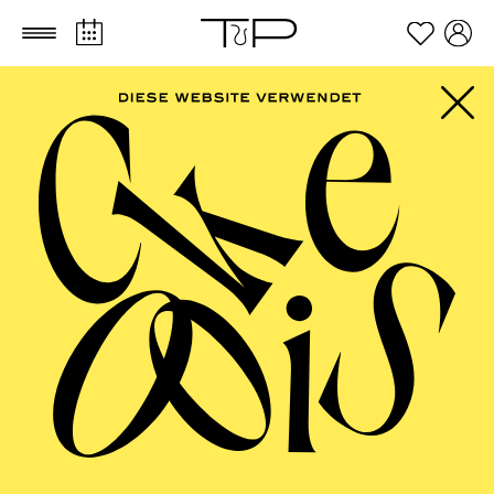
Zum Hauptinhalt springen
Zum Footer springen
FILTER
OCTOBER 2026
PHILHARMONIE ESSEN
Thursday
01.10.2026
19:00 - 21:00
Alfried Krupp Saal
ENTERTAINMENT