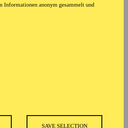
em Informationen anonym gesammelt und
TICKETS
25,00
€
Abo 10: Sonntagsmatinee
Philharmonie Debüt
SAVE SELECTION