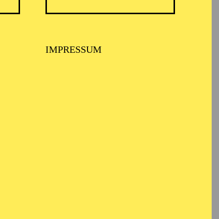
IMPRESSUM
TICKETS
57,00
51,00
42,00
35,00
28,00
17,00
€