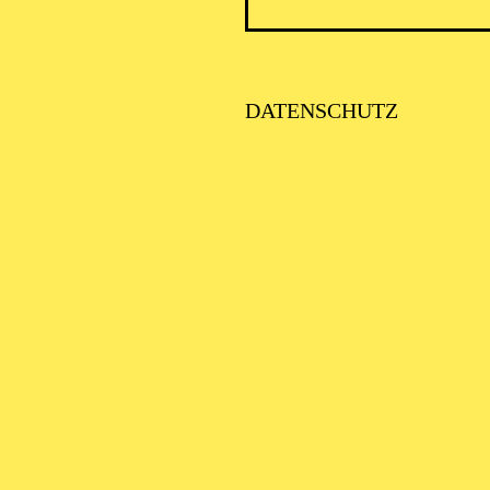
TINEE ZU "ZAR UND
IMMERMANN"
DATENSCHUTZ
OHENGRIN