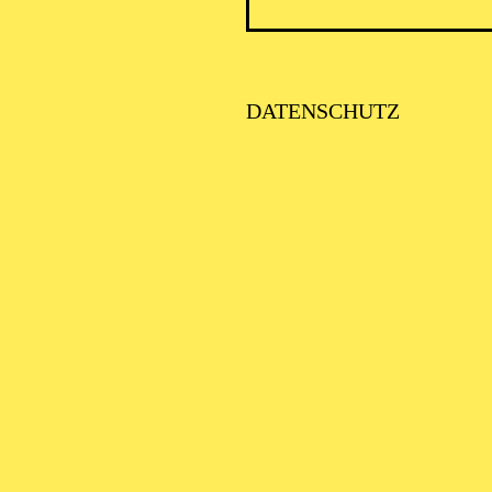
HREPOS 2.027
Kampe / Kurt Weill Uraufführung, Revue in sechs Teilen, semikonz
rung
DATENSCHUTZ
FENTLICHE THEATER­
ÜHRUNG