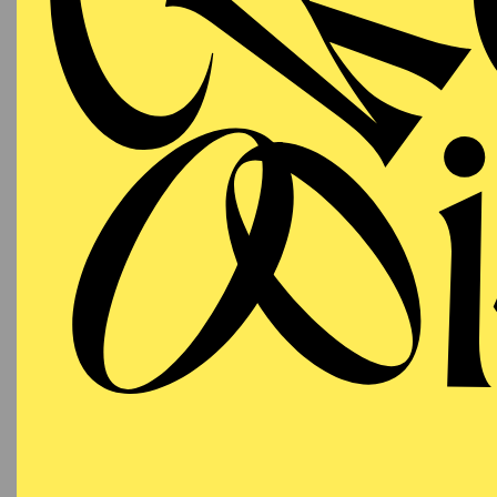
A
11:00 - 12:00
Aalto-Theater
PHILHARMONIE ESSEN
Tuesday
06.07.2027
40
U
19:30 - 21:30
DU
Alfried Krupp Saal
MOZ
Werke 
Mozart
Organis