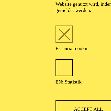
Website genutzt wird, ind
JULY 2027
gemeldet werden.
AR UND ZIMMERMANN
Essential cookies
Lortzing Komische Oper in drei Aufzügen
EN: Statistik
ACCEPT ALL