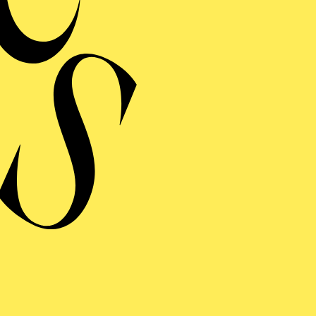
USSTELLUNG
 JAHRE
NIVERSITÄTSCHOR
ISBURG-ESSEN
ART REQUIEM
von John Williams, Karl Jenkins, Patrick Doyle, Wolfgang Amadeus
er: Universität Duisburg-Essen