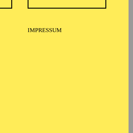
TICKETS
ertante
57,00
51,00
42,00
35,00
28,00
17,00
€
Abo 6: Freitag
IMPRESSUM
TICKETS
8,00
€