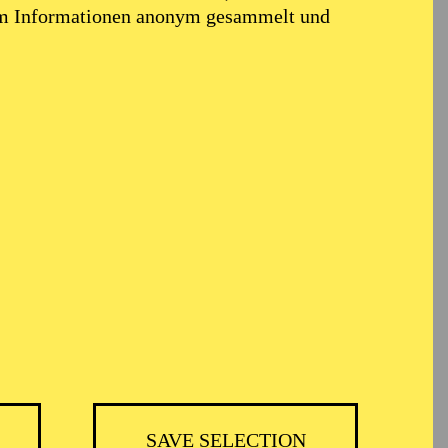
em Informationen anonym gesammelt und
TICKETS
51,00
45,00
35,00
30,00
23,00
11,00
€
Abo 5: Donnerstag
SAVE SELECTION