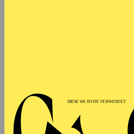
RWE Pavillon
ESSENER PHILHARMONIKER
Sunday
04.07.2027
BI
A
16:30 - 17:30
Aalto-Theater
ESSENER PHILHARMONIKER
Tuesday
06.07.2027
BI