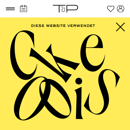
Zum Hauptinhalt springen
Zum Footer springen
FILTER
JULY 2027
OPERA
Thursday
01.07.2027
19:30 - 22:15
Aalto-Theater
ZAR UND ZIMMERMANN