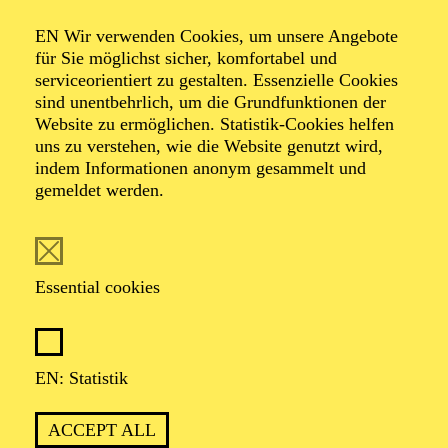
Albert Lortzing Komische Oper in drei Aufzügen
EN Wir verwenden Cookies, um unsere Angebote
für Sie möglichst sicher, komfortabel und
TICKETS
serviceorientiert zu gestalten. Essenzielle Cookies
sind unentbehrlich, um die Grundfunktionen der
51,00
45,00
35,00
30,00
23,00
11,00
€
Website zu ermöglichen. Statistik-Cookies helfen
Abo 5: Donnerstag
uns zu verstehen, wie die Website genutzt wird,
indem Informationen anonym gesammelt und
gemeldet werden.
OPERA
Friday
02.07.2027
Essential cookies
19:30 - 22:00
Aalto-Theater
RUHREPOS 2.027
EN: Statistik
Gordon Kampe / Kurt Weill Uraufführung, Revue in sechs
Teilen, semikonzertante Aufführung
ACCEPT ALL