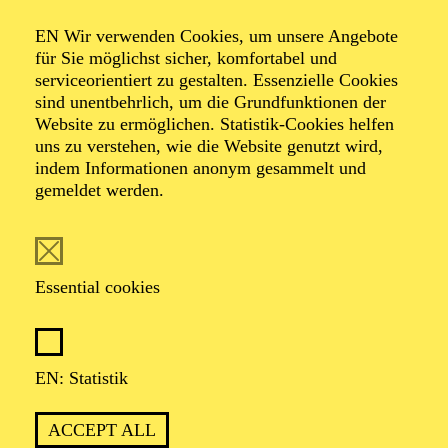
RISING CELLO STAR
EN Wir verwenden Cookies, um unsere Angebote
Werke von Ludwig van Beethoven, Sergej Rachmaninow
für Sie möglichst sicher, komfortabel und
serviceorientiert zu gestalten. Essenzielle Cookies
Künstlergespräch im Anschluss an das Konzert
"Sonntagsmatinee plus" für Senior*innen
sind unentbehrlich, um die Grundfunktionen der
Website zu ermöglichen. Statistik-Cookies helfen
TICKETS
uns zu verstehen, wie die Website genutzt wird,
indem Informationen anonym gesammelt und
25,00
€
gemeldet werden.
Abo 10: Sonntagsmatinee Philharmonie Debüt
OPERA
Essential cookies
Sunday
02.05.2027
11:00 - 12:00
EN: Statistik
Aalto-Theater
MATINEE ZU "ZAR UND
ACCEPT ALL