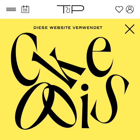
Zum Hauptinhalt springen
Zum Footer springen
FILTER
MAY 2027
PHILHARMONIE ESSEN
Sunday
02.05.2027
11:00 - 12:00
RWE Pavillon
BEETHOVEN-JUBILÄUM 2027 · KAMMERMUSIK