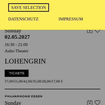
ZIMMERMANN"
SAVE SELECTION
DATENSCHUTZ
IMPRESSUM
OPERA
Sunday
02.05.2027
16:30 - 21:00
Aalto-Theater
LOHENGRIN
TICKETS
57,00
51,00
42,00
35,00
28,00
17,00
€
PHILHARMONIE ESSEN
Sunday