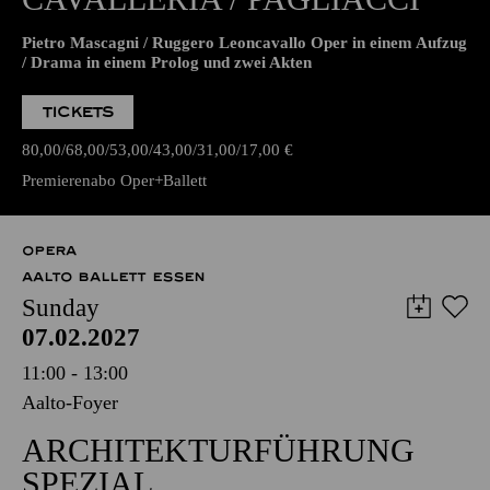
Pietro Mascagni / Ruggero Leoncavallo Oper in einem Aufzug
/ Drama in einem Prolog und zwei Akten
TICKETS
80,00
68,00
53,00
43,00
31,00
17,00
€
Premierenabo Oper+Ballett
OPERA
AALTO BALLETT ESSEN
Sunday
07.02.2027
11:00 - 13:00
Aalto-Foyer
ARCHITEKTURFÜHRUNG
SPEZIAL