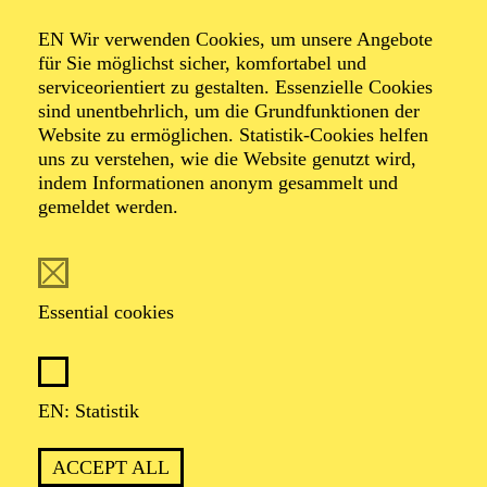
AALTO LABS
EN Wir verwenden Cookies, um unsere Angebote
für Sie möglichst sicher, komfortabel und
serviceorientiert zu gestalten. Essenzielle Cookies
sind unentbehrlich, um die Grundfunktionen der
PHILHARMONIE ESSEN
Website zu ermöglichen. Statistik-Cookies helfen
Thursday
uns zu verstehen, wie die Website genutzt wird,
04.02.2027
indem Informationen anonym gesammelt und
gemeldet werden.
11:00 - 12:00
Alfried Krupp Saal
PHILHARMONIE ENTDECKEN ·
KOMPOSITIONSPROJEKT
Essential cookies
WAS MIR DIE NATUR
ERZÄHLT
KOMPOSITIONSPROJEKT FÜR
EN: Statistik
WEITERFÜHRENDE SCHULEN
Für Jugendliche und Kinder ab 10 Jahren
ACCEPT ALL