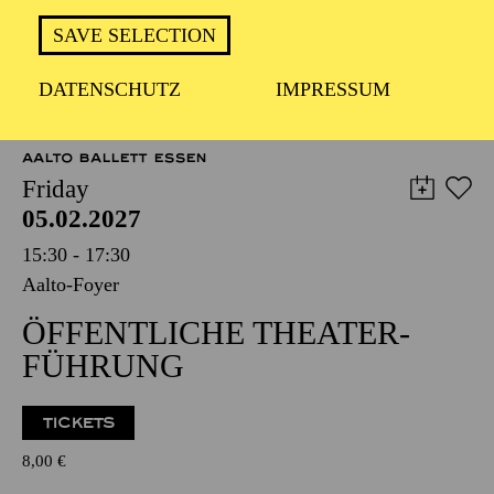
TICKETS
SAVE SELECTION
12,00
€
DATENSCHUTZ
IMPRESSUM
OPERA
AALTO BALLETT ESSEN
Friday
05.02.2027
15:30 - 17:30
Aalto-Foyer
ÖFFENTLICHE THEATER­
FÜHRUNG
TICKETS
8,00
€