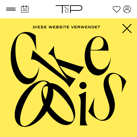
Zum Hauptinhalt springen
Zum Footer springen
FILTER
FEBRUARY 2027
OPERA
AALTO BALLETT ESSEN
Wednesday
03.02.2027
17:30 - 19:00
Alto Theater