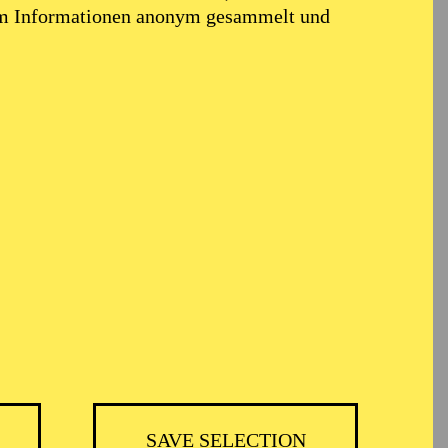
em Informationen anonym gesammelt und
TICKETS
ER
74,00
69,00
55,00
41,00
36,00
19,00
€
SAVE SELECTION