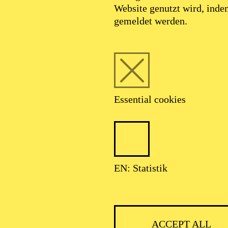
Website genutzt wird, ind
JANUARY 2027
gemeldet werden.
EUJAHRSKONZERT DER
Essential cookies
SSENER PHILHARMONIK
EN: Statistik
ACCEPT ALL