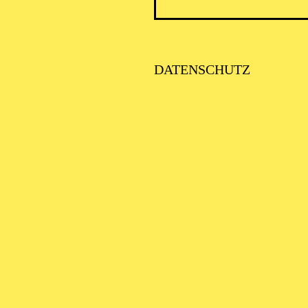
A BOHÈME
DATENSCHUTZ
E NACHT DER 5 TENÖR
CA SOTTO LE STELLE
er: Art of Entertainement