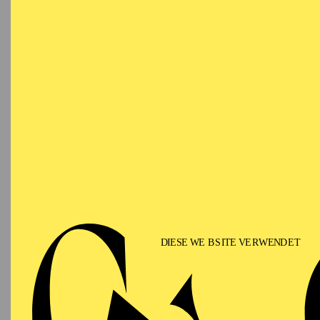
OPERA
AALTO BALLETT ESSEN
Wednesday
06.01.2027
AA
17:30 - 19:00
Alto Theater
PHILHARMONIE ESSEN
Thursday
07.01.2027
N