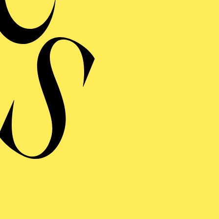
NIOR*INNEN
er: Eine Kooperation der Philharmonie Essen mit dem Regionalbüro
 und Demenz Region Westliches Ruhrgebiet
NYTHING GOES
rter Musical in 2 Akten