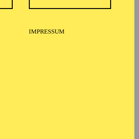
TICKETS
57,00
51,00
42,00
35,00
28,00
17,00
€
IMPRESSUM
E
TICKETS
80,80
73,50
68,50
60,90
45,90
€