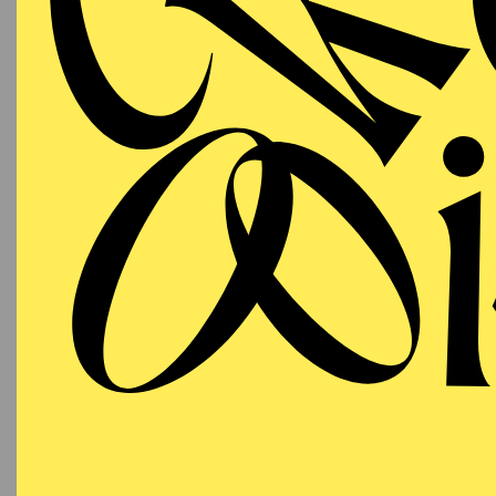
SE
11:00 - 12:00
Organis
RWE Pavillon
Pflege
OPERA
Thursday
07.01.2027
A
Cole Po
19:30 - 22:30
Aalto-Theater
PHILHARMONIE ESSEN