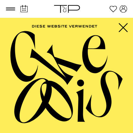
Zum Hauptinhalt springen
Zum Footer springen
FILTER
SEPTEMBER 2026
PHILHARMONIE ESSEN
Friday
04.09.2026
20:00 - 23:00
Alfried Krupp Saal
HÖHNER CLASSIC