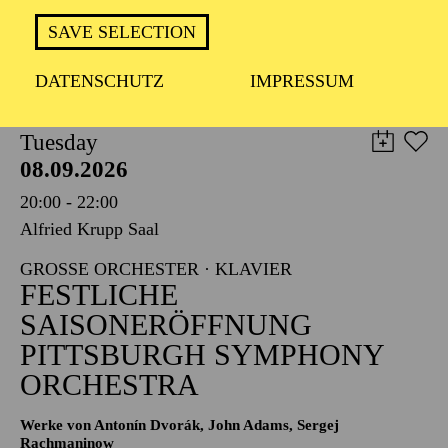
TICKETS
SAVE SELECTION
8,00
€
DATENSCHUTZ
IMPRESSUM
PHILHARMONIE ESSEN
Tuesday
08.09.2026
20:00 - 22:00
Alfried Krupp Saal
GROSSE ORCHESTER · KLAVIER
FESTLICHE
SAISONERÖFFNUNG
PITTSBURGH SYMPHONY
ORCHESTRA
Werke von Antonín Dvorák, John Adams, Sergej
Rachmaninow