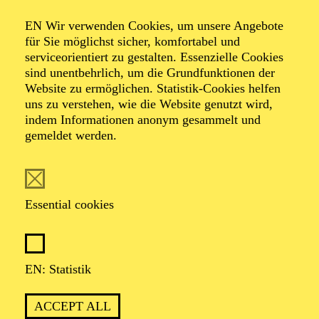
Organiser: Theater-, Konzert- u. Gastspieldirektion OTTO
EN Wir verwenden Cookies, um unsere Angebote
HOFNER GMBH
für Sie möglichst sicher, komfortabel und
serviceorientiert zu gestalten. Essenzielle Cookies
TICKETS
sind unentbehrlich, um die Grundfunktionen der
Website zu ermöglichen. Statistik-Cookies helfen
-
55,20
52,70
€
uns zu verstehen, wie die Website genutzt wird,
indem Informationen anonym gesammelt und
gemeldet werden.
EN: SCHAUSPIEL ESSEN
Saturday
05.09.2026
19:30 - 21:30
Essential cookies
Grillo-Theater
BLICK AUF DEN IRAN –
STIMMEN ZUR AKTUELLEN
EN: Statistik
LAGE
ACCEPT ALL