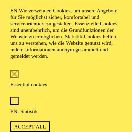
KINDERWORKSHOP · NOW! TRANSZENDENZ
NOW! "SILKROAD KIDS"
EN Wir verwenden Cookies, um unsere Angebote
für Sie möglichst sicher, komfortabel und
Für Kinder von 8 bis 14 Jahren
serviceorientiert zu gestalten. Essenzielle Cookies
sind unentbehrlich, um die Grundfunktionen der
Website zu ermöglichen. Statistik-Cookies helfen
uns zu verstehen, wie die Website genutzt wird,
PHILHARMONIE ESSEN
indem Informationen anonym gesammelt und
Sunday
gemeldet werden.
01.11.2026
11:00 - 11:45
RWE Pavillon
Essential cookies
PHILHARMONIE ENTDECKEN ·
KINDERKONZERT
AKKORDEON ZUM
EN: Statistik
ANFASSEN
ACCEPT ALL
Für Kinder von 4 bis 6 Jahren