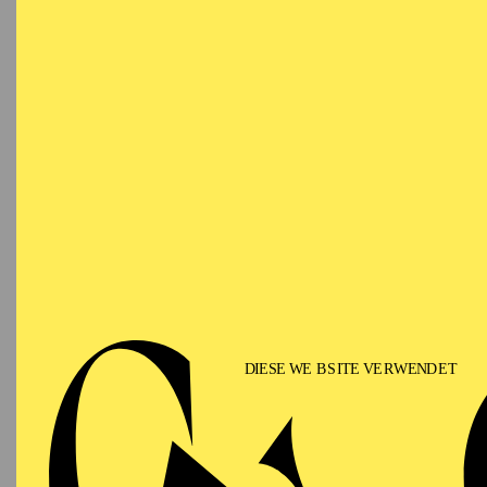
OPERA
AALTO BALLETT ESSEN
Wednesday
06.01.2027
AA
17:30 - 19:00
Alto Theater
PHILHARMONIE ESSEN
Thursday
07.01.2027
N