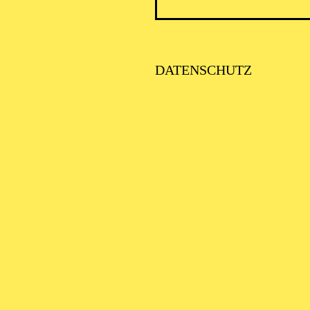
A BOHÈME
DATENSCHUTZ
E NACHT DER 5 TENÖR
CA SOTTO LE STELLE
er: Art of Entertainement