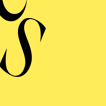
NIOR*INNEN
er: Eine Kooperation der Philharmonie Essen mit dem Regionalbüro
 und Demenz Region Westliches Ruhrgebiet
NYTHING GOES
rter Musical in 2 Akten