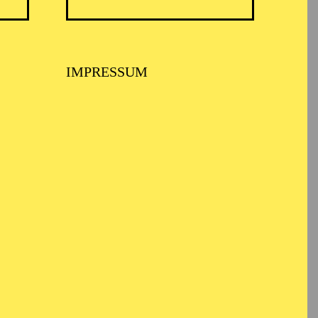
TICKETS
57,00
51,00
42,00
35,00
28,00
17,00
€
IMPRESSUM
E
TICKETS
80,80
73,50
68,50
60,90
45,90
€