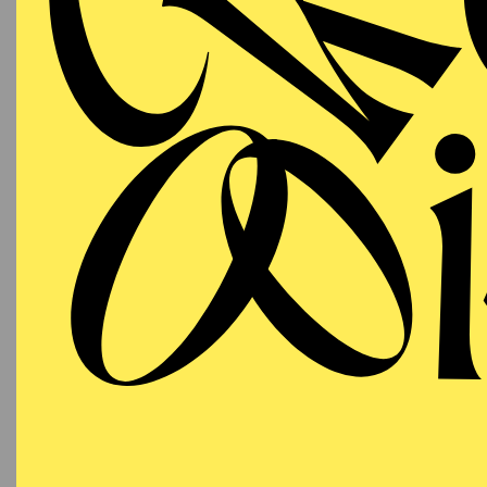
SE
11:00 - 12:00
Organis
RWE Pavillon
Pflege
OPERA
Thursday
07.01.2027
A
Cole Po
19:30 - 22:30
Aalto-Theater
PHILHARMONIE ESSEN