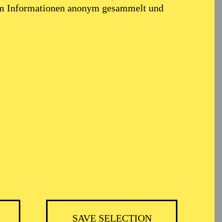
em Informationen anonym gesammelt und
TICKETS
ER
74,00
69,00
55,00
41,00
36,00
19,00
€
SAVE SELECTION