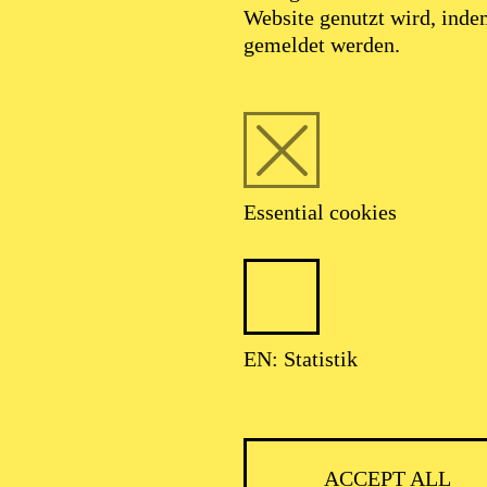
Website genutzt wird, ind
JANUARY 2027
gemeldet werden.
EUJAHRSKONZERT DER
Essential cookies
SSENER PHILHARMONIK
EN: Statistik
ACCEPT ALL