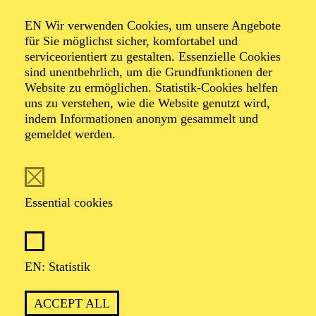
SALUT PARIS!
EN Wir verwenden Cookies, um unsere Angebote
für Sie möglichst sicher, komfortabel und
serviceorientiert zu gestalten. Essenzielle Cookies
sind unentbehrlich, um die Grundfunktionen der
OPERA
Website zu ermöglichen. Statistik-Cookies helfen
Thursday
uns zu verstehen, wie die Website genutzt wird,
01.04.2027
indem Informationen anonym gesammelt und
gemeldet werden.
19:30 - 22:30
Aalto-Theater
WIENER BLUT
Essential cookies
Johann Strauß in drei Akten
TICKETS
EN: Statistik
51,00
45,00
35,00
30,00
23,00
11,00
€
ACCEPT ALL