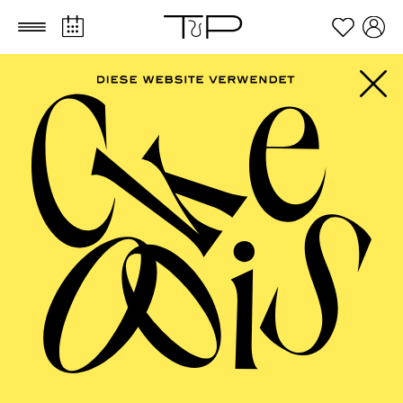
Zum Hauptinhalt springen
Zum Footer springen
FILTER
APRIL 2027
OPERA
AALTO BALLETT ESSEN
Thursday
01.04.2027
08:30 - 14:00
Aalto-Foyer