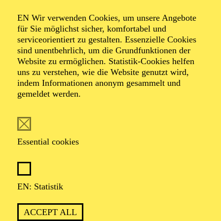
KINDERKONZERT
ABENTEUER MUSIK
EN Wir verwenden Cookies, um unsere Angebote
EINE WELTMUSIK-REISE
für Sie möglichst sicher, komfortabel und
serviceorientiert zu gestalten. Essenzielle Cookies
sind unentbehrlich, um die Grundfunktionen der
Für Kinder von 3 bis 6 Jahren
Website zu ermöglichen. Statistik-Cookies helfen
uns zu verstehen, wie die Website genutzt wird,
TICKETS
indem Informationen anonym gesammelt und
12,00
€
gemeldet werden.
OPERA
AALTO BALLETT ESSEN
Essential cookies
Wednesday
03.03.2027
15:30 - 17:30
EN: Statistik
Aalto-Foyer
ÖFFENTLICHE THEATER­
ACCEPT ALL