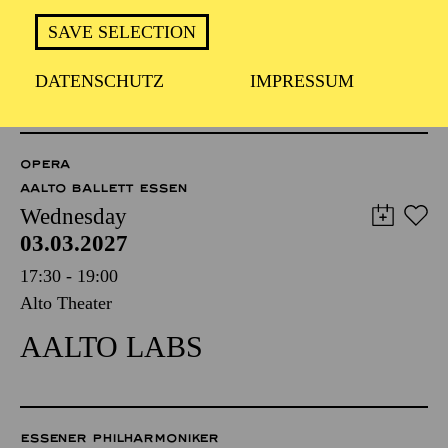
FÜHRUNG
SAVE SELECTION
TICKETS
DATENSCHUTZ
IMPRESSUM
8,00
€
OPERA
AALTO BALLETT ESSEN
Wednesday
03.03.2027
17:30 - 19:00
Alto Theater
AALTO LABS
ESSENER PHILHARMONIKER