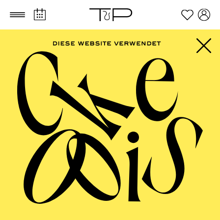
Zum Hauptinhalt springen
Zum Footer springen
FILTER
MARCH 2027
PHILHARMONIE ESSEN
Monday
01.03.2027
10:00 - 10:45
RWE Pavillon
PHILHARMONIE ENTDECKEN ·