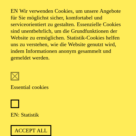
SALUT PARIS!
EN Wir verwenden Cookies, um unsere Angebote
für Sie möglichst sicher, komfortabel und
serviceorientiert zu gestalten. Essenzielle Cookies
sind unentbehrlich, um die Grundfunktionen der
OPERA
Website zu ermöglichen. Statistik-Cookies helfen
Thursday
uns zu verstehen, wie die Website genutzt wird,
01.04.2027
indem Informationen anonym gesammelt und
gemeldet werden.
19:30 - 22:30
Aalto-Theater
WIENER BLUT
Essential cookies
Johann Strauß in drei Akten
TICKETS
EN: Statistik
51,00
45,00
35,00
30,00
23,00
11,00
€
ACCEPT ALL