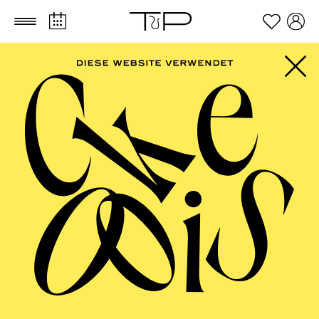
Zum Hauptinhalt springen
Zum Footer springen
FILTER
APRIL 2027
OPERA
AALTO BALLETT ESSEN
Thursday
01.04.2027
08:30 - 14:00
Aalto-Foyer