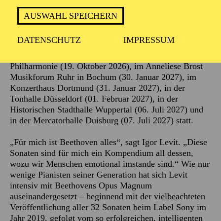
van Beethoven
, dessen Todestag sich am 26. März
2027 zum 200. Mal jährt. Den Auftakt bilden zwei
AUSWAHL SPEICHERN
Konzerte in der Philharmonie Essen am
17.
und
18.
Oktober 2026
.
DATENSCHUTZ
IMPRESSUM
Die weiteren Konzerte finden in der Kölner
Philharmonie (19. Oktober 2026), im Anneliese Brost
Musikforum Ruhr in Bochum (30. Januar 2027), im
Konzerthaus Dortmund (31. Januar 2027), in der
Tonhalle Düsseldorf (01. Februar 2027), in der
Historischen Stadthalle Wuppertal (06. Juli 2027) und
in der Mercatorhalle Duisburg (07. Juli 2027) statt.
„Für mich ist Beethoven alles“, sagt Igor Levit. „Diese
Sonaten sind für mich ein Kompendium all dessen,
wozu wir Menschen emotional imstande sind.“ Wie nur
wenige Pianisten seiner Generation hat sich Levit
intensiv mit Beethovens Opus Magnum
auseinandergesetzt – beginnend mit der vielbeachteten
Veröffentlichung aller 32 Sonaten beim Label Sony im
Jahr 2019, gefolgt vom so erfolgreichen, intelligenten