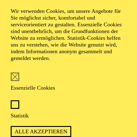
Wir verwenden Cookies, um unsere Angebote für
Sie möglichst sicher, komfortabel und
serviceorientiert zu gestalten. Essenzielle Cookies
sind unentbehrlich, um die Grundfunktionen der
Website zu ermöglichen. Statistik-Cookies helfen
uns zu verstehen, wie die Website genutzt wird,
indem Informationen anonym gesammelt und
gemeldet werden.
Foto: Peter Rigaud
Essenzielle Cookies
Die
Philharmonie Essen
, die
Kölner Philharmonie
,
das
Konzerthaus Dortmund
, das
Klavier-Festival
Ruhr
und
Heinersdorff Konzerte
präsentieren
gemeinsam einen herausragenden Beitrag zum
Statistik
Beethoven-Jahr 2027: Unter dem Motto „Alles
Beethoven!“ widmet sich Star-Pianist
Igor Levit
der
Gesamtaufführung aller 32 Klaviersonaten von
Ludwig
ALLE AKZEPTIEREN