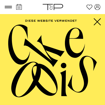
Zum Hauptinhalt springen
Zum Footer springen
Beethoven-Jubiläum
Alles Beethoven
mit Igor Levit
Philharmonie Essen, Kölner Philharmonie,
Konzerthaus Dortmund, Klavier-Festival Ruhr und
Heinersdorff Konzerte präsentieren vom 17. Oktober
2026 bis 07. Juli 2027 alle 32 Klaviersonaten in acht
Konzerten an sieben Orten