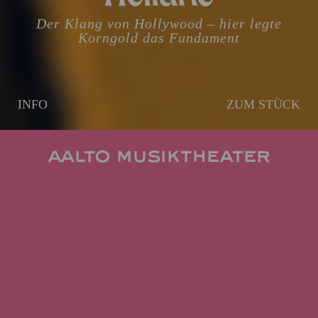
Der Klang von Hollywood – hier legte
Korngold das Fundament
INFO
ZUM STÜCK
AALTO MUSIKTHEATER