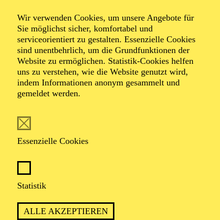
wohlfühlen.
Wir verwenden Cookies, um unsere Angebote für
Sie möglichst sicher, komfortabel und
serviceorientiert zu gestalten. Essenzielle Cookies
Garderobe
sind unentbehrlich, um die Grundfunktionen der
Website zu ermöglichen. Statistik-Cookies helfen
uns zu verstehen, wie die Website genutzt wird,
Die Garderobengebühr ist im Eintrittspreis enthalten.
indem Informationen anonym gesammelt und
Mäntel und Jacken sowie Rucksäcke und große
gemeldet werden.
Taschen sind aus Sicherheitsgründen an der Garderobe
abzugeben.
Essenzielle Cookies
Essen und Trinken
In unseren Spielstätten können Sie vor den
Statistik
Veranstaltungen sowie in den Pausen das
gastronomische Angebot nutzen. Aktuelle
Informationen zum darüber hinausgehenden Angebot:
ALLE AKZEPTIEREN