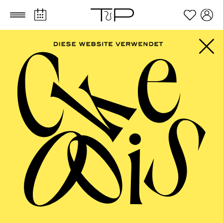
Zum Hauptinhalt springen
Zum Footer springen
Ihr Aufenthalt
Kein Dress­code
Für viele Besucher*innen gehört es zum Theater- oder
Konzertbesuch dazu, sich besonders stilvoll und/oder
außergewöhnlich zu kleiden, und sie genießen es, ihre
schönsten Kleidungsstücke auszuführen. Aber auch
Jeans und T-Shirt sind völlig in Ordnung. Am
wichtigsten ist, dass Sie sich in Ihrer Kleidung