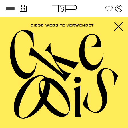
Zum Hauptinhalt springen
Zum Footer springen
Angebote für Menschen mit
Besonderen
Bedürfnissen
TUP