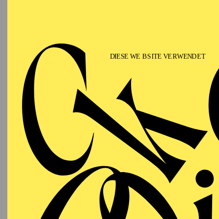
Bei jedem Kartenkauf 
spenden. Wählen Sie d
Selbstverständlich könn
Folgen Sie dazu bitte 
Sie können Spenden als
bis
300 Euro
benötigen 
Kontoauszug oder der 