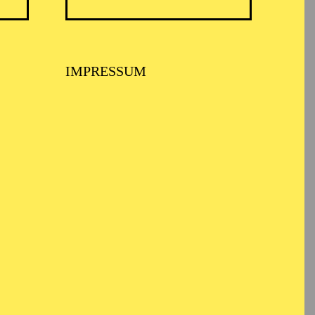
irkt
IMPRESSUM
karten für diejenigen zu
ung können Kinder- und
cken.
r des faszinierenden
rung für alle. Sie
Gefühl, willkommen zu