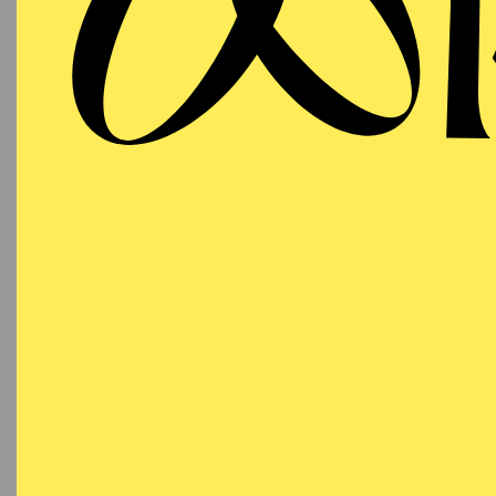
Ein 
Wir danken Ihnen von g
macht „den geschenkten 
und kulturinteressierte