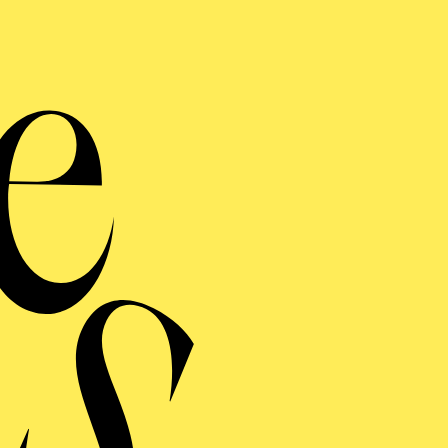
So spenden Sie
in unserem Webshop finden Sie am Ende des Warenkorb
en gewünschten Betrag aus und fügen diesen dem Waren
en Sie auch für „Der geschenkte Platz“ spenden, ohne 
dem folgenden Link:
SPENDE „DER GESCHENKTE PLATZ“
 Sonderausgaben in Ihrer Einkommensteuererklärung a
Sie keine offizielle Spendenquittung. Hier reicht dem 
Zahlungsbeleg.