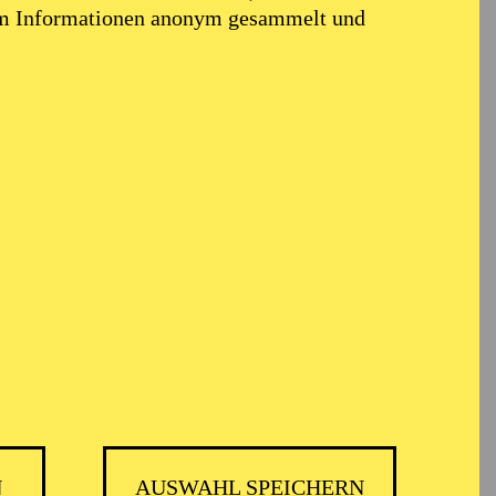
em Informationen anonym gesammelt und
ont erweitert. Doch
en oder Konzerte zu
 wir genau das
terstützen!
bauen
sen (TUP) dieses
hen und Familien mit
 und gesellschaftlicher
N
AUSWAHL SPEICHERN