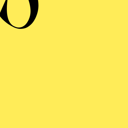
herzliches Danke
anzem Herzen für diesen wichtigen persönlichen Beitrag
Platz“ erst möglich und zaubert ein Lächeln in die Ges
r Menschen in unserer Stadt.