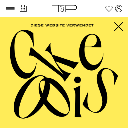
Zum Hauptinhalt springen
Zum Footer springen
AALTO
MUSIKTHEATER,
AALTO BALLETT
ESSEN