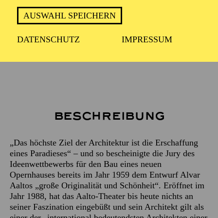
ca. 2 Stunden
AUSWAHL SPEICHERN
DATENSCHUTZ
IMPRESSUM
Treffpunkt: Haupteingang des Aalto-Theaters
Beschreibung
„Das höchste Ziel der Architektur ist die Erschaffung
eines Paradieses“ – und so bescheinigte die Jury des
Ideenwettbewerbs für den Bau eines neuen
Opernhauses bereits im Jahr 1959 dem Entwurf Alvar
Aaltos „große Originalität und Schönheit“. Eröffnet im
Jahr 1988, hat das Aalto-Theater bis heute nichts an
seiner Faszination eingebüßt und sein Architekt gilt als
einer der „international bedeutendsten Architekten einer