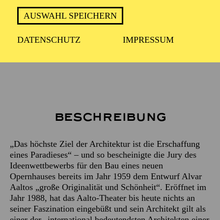
ca. 2 Stunden
AUSWAHL SPEICHERN
DATENSCHUTZ
IMPRESSUM
Treffpunkt: Haupteingang des Aalto-Theaters
Beschreibung
„Das höchste Ziel der Architektur ist die Erschaffung
eines Paradieses“ – und so bescheinigte die Jury des
Ideenwettbewerbs für den Bau eines neuen
Opernhauses bereits im Jahr 1959 dem Entwurf Alvar
Aaltos „große Originalität und Schönheit“. Eröffnet im
Jahr 1988, hat das Aalto-Theater bis heute nichts an
seiner Faszination eingebüßt und sein Architekt gilt als
einer der „international bedeutendsten Architekten einer