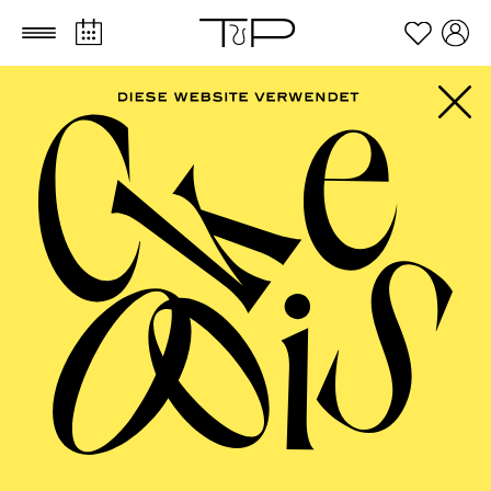
Zum Hauptinhalt springen
Zum Footer springen
AALTO
MUSIKTHEATER,
AALTO BALLETT
ESSEN