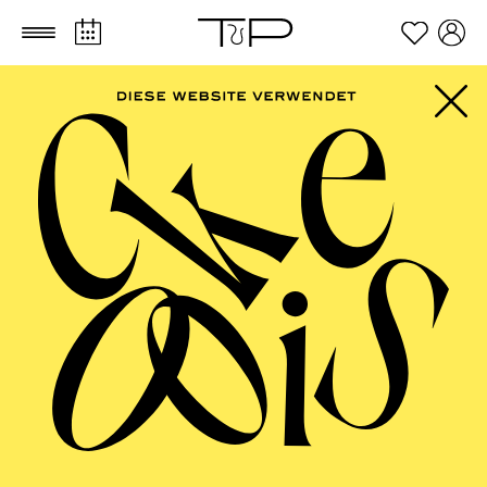
Zum Hauptinhalt springen
Zum Footer springen
AALTO
MUSIKTHEATER,
AALTO BALLETT
ESSEN