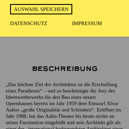
ca. 2 Stunden
AUSWAHL SPEICHERN
DATENSCHUTZ
IMPRESSUM
Treffpunkt: Haupteingang des Aalto-Theaters
Beschreibung
„Das höchste Ziel der Architektur ist die Erschaffung
eines Paradieses“ – und so bescheinigte die Jury des
Ideenwettbewerbs für den Bau eines neuen
Opernhauses bereits im Jahr 1959 dem Entwurf Alvar
Aaltos „große Originalität und Schönheit“. Eröffnet im
Jahr 1988, hat das Aalto-Theater bis heute nichts an
seiner Faszination eingebüßt und sein Architekt gilt als
einer der „international bedeutendsten Architekten einer